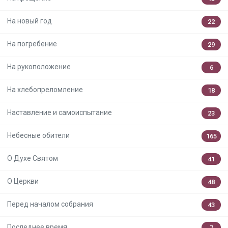
На новый год
22
На погребение
29
На рукоположение
6
На хлебопреломление
18
Наставление и самоиспытание
23
Небесные обители
165
О Духе Святом
41
О Церкви
48
Перед началом собрания
43
Последнее время
7