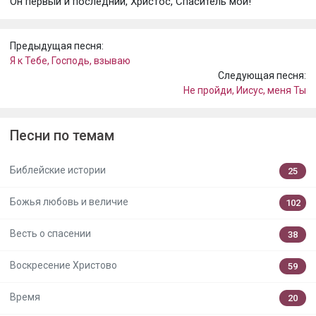
Он первый и последний, Христос, Спаситель мой!
Предыдущая песня:
Я к Тебе, Господь, взываю
Следующая песня:
Не пройди, Иисус, меня Ты
Песни по темам
Библейские истории
25
Божья любовь и величие
102
Весть о спасении
38
Воскресение Христово
59
Время
20