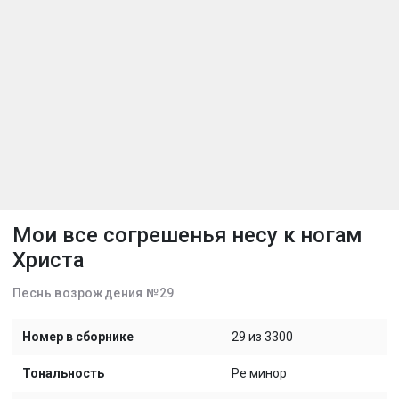
Мои все согрешенья несу к ногам
Христа
Песнь возрождения №29
Номер в сборнике
29 из 3300
Тональность
Ре минор