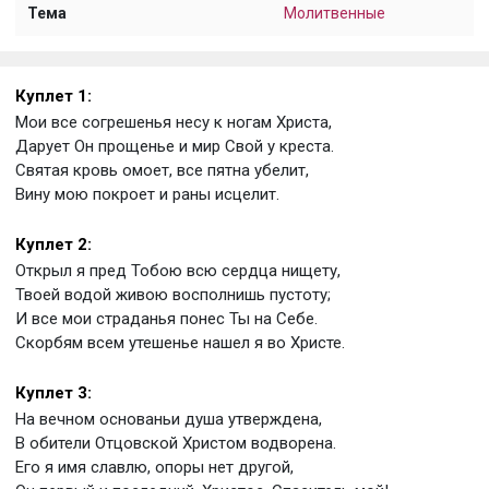
Тема
Молитвенные
Куплет 1:
Мои все согрешенья несу к ногам Христа,
Дарует Он прощенье и мир Свой у креста.
Святая кровь омоет, все пятна убелит,
Вину мою покроет и раны исцелит.
Куплет 2:
Открыл я пред Тобою всю сердца нищету,
Твоей водой живою восполнишь пустоту;
И все мои страданья понес Ты на Себе.
Скорбям всем утешенье нашел я во Христе.
Куплет 3:
На вечном основаньи душа утверждена,
В обители Отцовской Христом водворена.
Его я имя славлю, опоры нет другой,