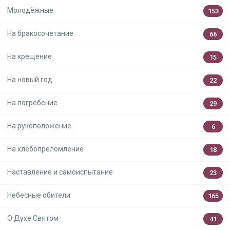
Молодёжные
153
На бракосочетание
66
На крещение
15
На новый год
22
На погребение
29
На рукоположение
6
На хлебопреломление
18
Наставление и самоиспытание
23
Небесные обители
165
О Духе Святом
41