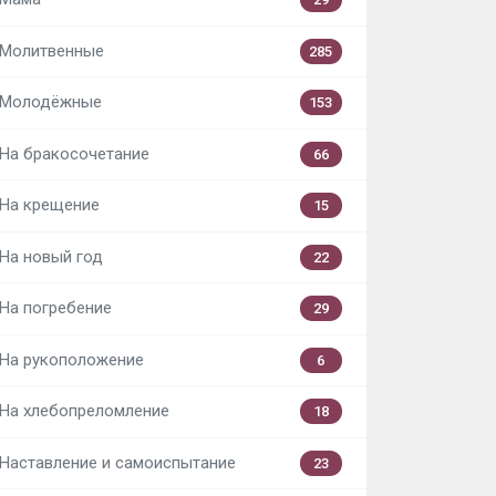
Молитвенные
285
Молодёжные
153
На бракосочетание
66
На крещение
15
На новый год
22
На погребение
29
На рукоположение
6
На хлебопреломление
18
Наставление и самоиспытание
23