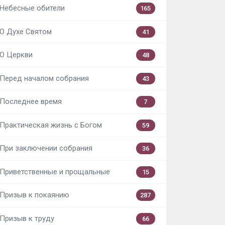
Небесные обители
165
О Духе Святом
41
О Церкви
48
Перед началом собрания
43
Последнее время
7
Практическая жизнь с Богом
59
При заключении собрания
36
Приветственные и прощальные
15
Призыв к покаянию
287
Призыв к труду
66