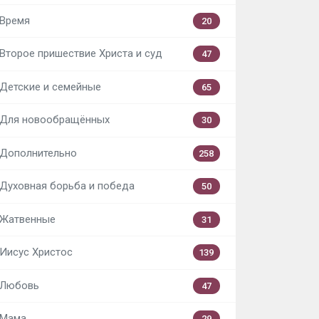
Время
20
Второе пришествие Христа и суд
47
Детские и семейные
65
Для новообращённых
30
Дополнительно
258
Духовная борьба и победа
50
Жатвенные
31
Иисус Христос
139
Любовь
47
Мама
29