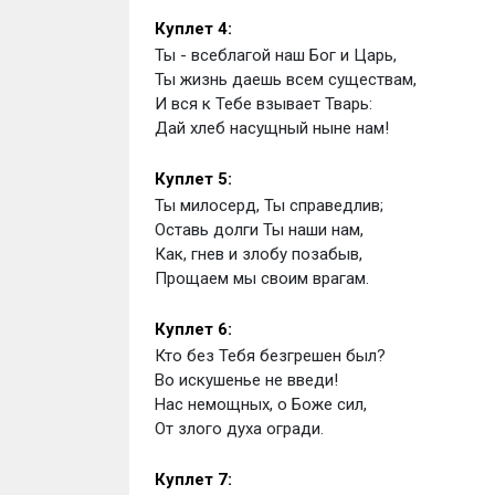
Куплет 4:
Ты - всеблагой наш Бог и Царь, 
Ты жизнь даешь всем существам, 
И вся к Тебе взывает Тварь: 
Дай хлеб насущный ныне нам!
Куплет 5:
Ты милосерд, Ты справедлив; 
Оставь долги Ты наши нам, 
Как, гнев и злобу позабыв, 
Прощаем мы своим врагам.
Куплет 6:
Кто без Тебя безгрешен был? 
Во искушенье не введи! 
Нас немощных, о Боже сил, 
От злого духа огради.
Куплет 7: