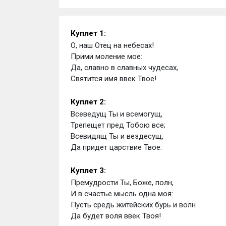
Куплет 1:
О, наш Отец на небесах! 
Прими моление мое: 
Да, славно в славных чудесах, 
Святится имя ввек Твое!
Куплет 2:
Всеведущ Ты и всемогущ, 
Трепещет пред Тобою все; 
Всевидящ Ты и вездесущ, 
Да придет царствие Твое.
Куплет 3:
Премудрости Ты, Боже, полн,
И в счастье мысль одна моя: 
Пусть средь житейских бурь и волн 
Да будет воля ввек Твоя!