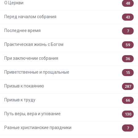
О Церкви
48
Перед началом собрания
43
Последнее время
7
Практическая жизнь с Богом
59
При заключении собрания
36
Приветственные и прощальные
15
Призыв к покаянию
287
Призыв к труду
66
Путь веры, вера и упование
130
Разные христианские праздники
7