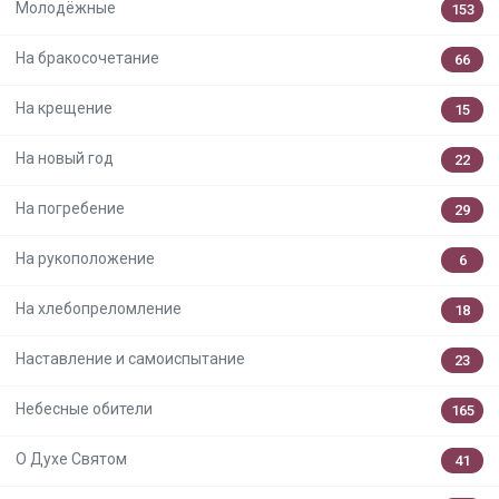
Молодёжные
153
На бракосочетание
66
На крещение
15
На новый год
22
На погребение
29
На рукоположение
6
На хлебопреломление
18
Наставление и самоиспытание
23
Небесные обители
165
О Духе Святом
41