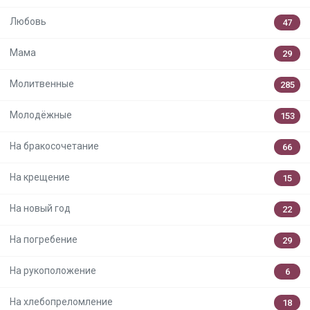
Любовь
47
Мама
29
Молитвенные
285
Молодёжные
153
На бракосочетание
66
На крещение
15
На новый год
22
На погребение
29
На рукоположение
6
На хлебопреломление
18