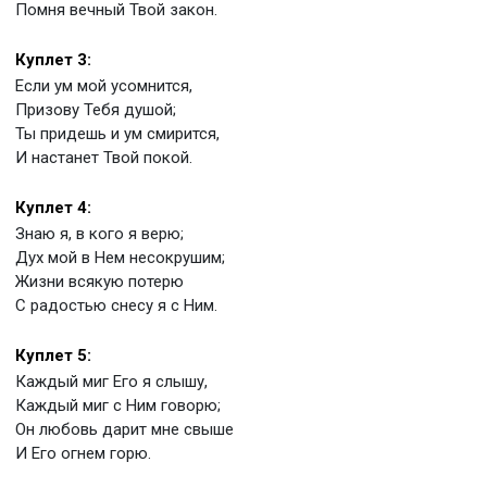
Помня вечный Твой закон.
Куплет 3:
Если ум мой усомнится,
Призову Тебя душой;
Ты придешь и ум смирится,
И настанет Твой покой.
Куплет 4:
Знаю я, в кого я верю;
Дух мой в Нем несокрушим;
Жизни всякую потерю
С радостью снесу я с Ним.
Куплет 5:
Каждый миг Его я слышу,
Каждый миг с Ним говорю;
Он любовь дарит мне свыше
И Его огнем горю.