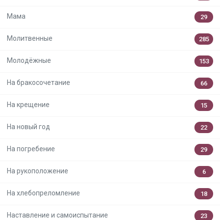
Мама
29
Молитвенные
285
Молодёжные
153
На бракосочетание
66
На крещение
15
На новый год
22
На погребение
29
На рукоположение
6
На хлебопреломление
18
Наставление и самоиспытание
23