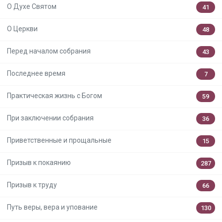
О Духе Святом
41
О Церкви
48
Перед началом собрания
43
Последнее время
7
Практическая жизнь с Богом
59
При заключении собрания
36
Приветственные и прощальные
15
Призыв к покаянию
287
Призыв к труду
66
Путь веры, вера и упование
130