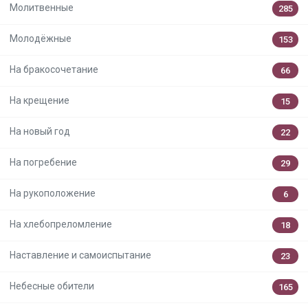
Молитвенные
285
Молодёжные
153
На бракосочетание
66
На крещение
15
На новый год
22
На погребение
29
На рукоположение
6
На хлебопреломление
18
Наставление и самоиспытание
23
Небесные обители
165