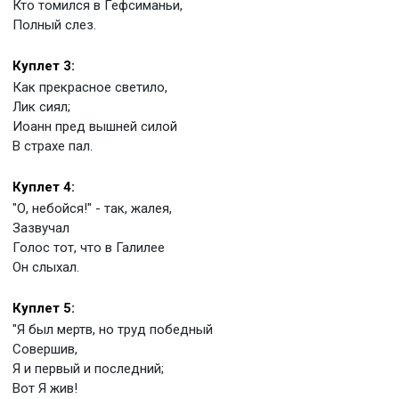
Кто томился в Гефсиманьи,
Полный слез.
Куплет 3:
Как прекрасное светило,
Лик сиял;
Иоанн пред вышней силой
В страхе пал.
Куплет 4:
"О, небойся!" - так, жалея,
Зазвучал
Голос тот, что в Галилее
Он слыхал.
Куплет 5:
"Я был мертв, но труд победный
Совершив,
Я и первый и последний;
Вот Я жив!