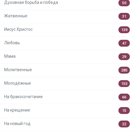
Духовная борьба и победа
50
Жатвенные
31
Иисус Христос
139
Любовь
47
Мама
29
Молитвенные
285
Молодёжные
153
На бракосочетание
66
На крещение
15
На новый год
22