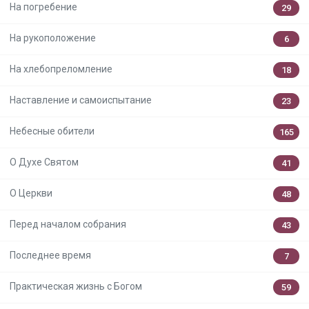
На погребение
29
На рукоположение
6
На хлебопреломление
18
Наставление и самоиспытание
23
Небесные обители
165
О Духе Святом
41
О Церкви
48
Перед началом собрания
43
Последнее время
7
Практическая жизнь с Богом
59