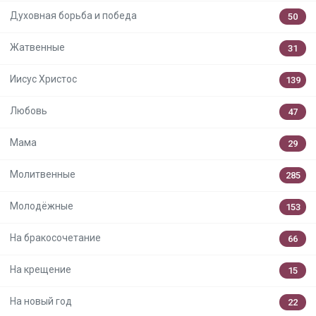
Духовная борьба и победа
50
Жатвенные
31
Иисус Христос
139
Любовь
47
Мама
29
Молитвенные
285
Молодёжные
153
На бракосочетание
66
На крещение
15
На новый год
22