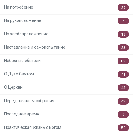
На погребение
29
На рукоположение
6
На хлебопреломление
18
Наставление и самоиспытание
23
Небесные обители
165
О Духе Святом
41
О Церкви
48
Перед началом собрания
43
Последнее время
7
Практическая жизнь с Богом
59