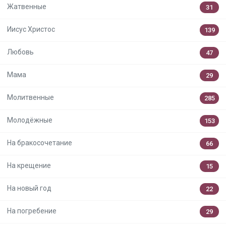
Жатвенные
31
Иисус Христос
139
Любовь
47
Мама
29
Молитвенные
285
Молодёжные
153
На бракосочетание
66
На крещение
15
На новый год
22
На погребение
29