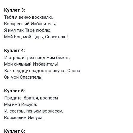
Куплет 3:
Тебя я вечно восхвалю,
Воскресший Избавитель;
Я имя так Твое люблю,
Мой Бог, мой Царь, Спаситель!
Куплет 4:
И страх, и грех пред Ним бежат,
Мой сильный Избавитель!
Как сердцу сладостно звучат Слова:
Он мой Спаситель!
Куплет 5:
Придите, братья, воспоем
Мы имя Иисуса;
И, сестры, пеньем вознесем,
Восхвалим Иисуса.
Куплет 6: