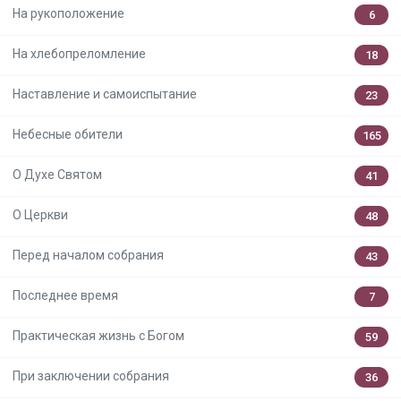
На рукоположение
6
На хлебопреломление
18
Наставление и самоиспытание
23
Небесные обители
165
О Духе Святом
41
О Церкви
48
Перед началом собрания
43
Последнее время
7
Практическая жизнь с Богом
59
При заключении собрания
36