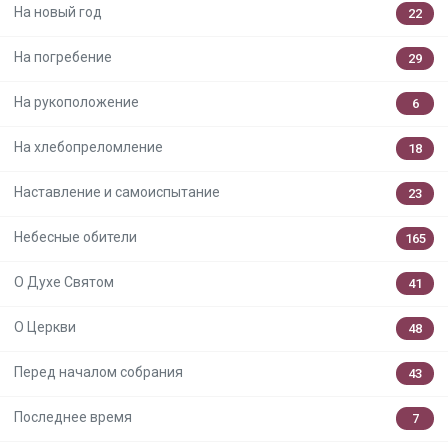
На новый год
22
На погребение
29
На рукоположение
6
На хлебопреломление
18
Наставление и самоиспытание
23
Небесные обители
165
О Духе Святом
41
О Церкви
48
Перед началом собрания
43
Последнее время
7