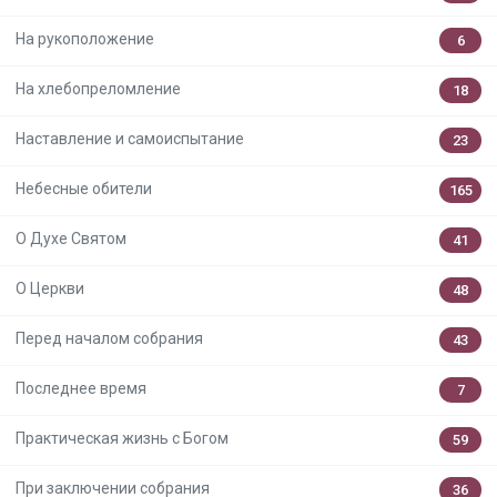
На рукоположение
6
На хлебопреломление
18
Наставление и самоиспытание
23
Небесные обители
165
О Духе Святом
41
О Церкви
48
Перед началом собрания
43
Последнее время
7
Практическая жизнь с Богом
59
При заключении собрания
36