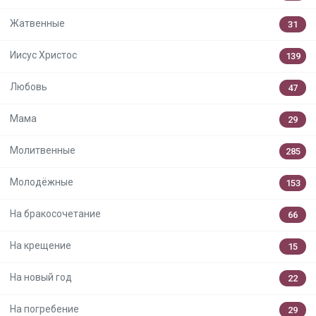
Жатвенные
31
Иисус Христос
139
Любовь
47
Мама
29
Молитвенные
285
Молодёжные
153
На бракосочетание
66
На крещение
15
На новый год
22
На погребение
29