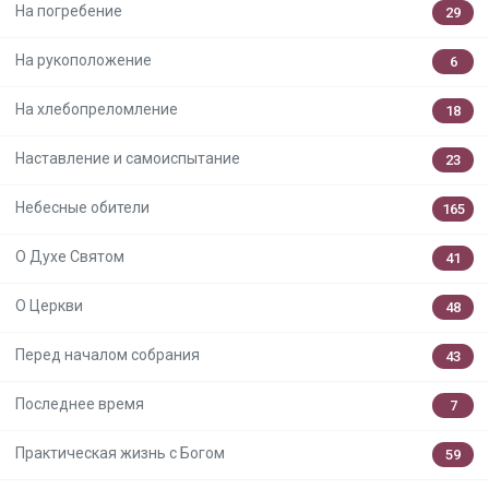
На погребение
29
На рукоположение
6
На хлебопреломление
18
Наставление и самоиспытание
23
Небесные обители
165
О Духе Святом
41
О Церкви
48
Перед началом собрания
43
Последнее время
7
Практическая жизнь с Богом
59