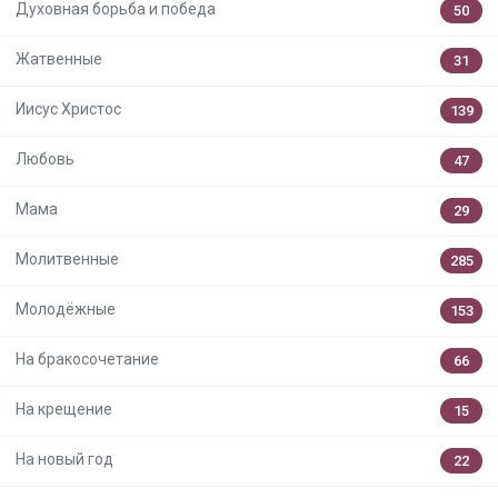
Духовная борьба и победа
50
Жатвенные
31
Иисус Христос
139
Любовь
47
Мама
29
Молитвенные
285
Молодёжные
153
На бракосочетание
66
На крещение
15
На новый год
22