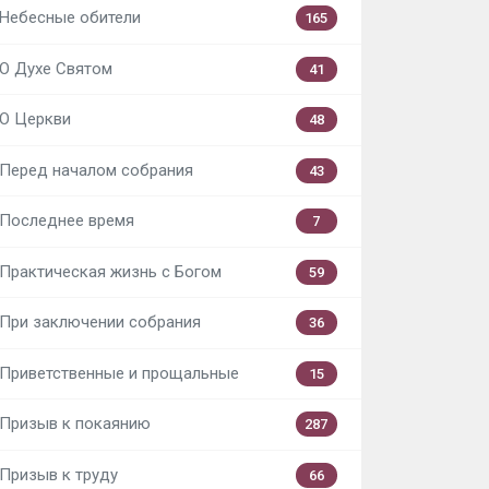
Небесные обители
165
О Духе Святом
41
О Церкви
48
Перед началом собрания
43
Последнее время
7
Практическая жизнь с Богом
59
При заключении собрания
36
Приветственные и прощальные
15
Призыв к покаянию
287
Призыв к труду
66