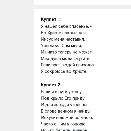
Куплет 1:
Я нашёл себе спасенье, - 
Во Христе сокрылся я,
Иисус меня наставил,
Успокоил Сам меня,
И никто теперь не может
Мир души моей смутить;
Если враг людей приходит,
Я сокроюсь во Христе.
Куплет 2:
Если я в пути устану,
Под крыло Его приду,
И для жажды утоленье
В слове вечном я найду;
Искупитель мой со мною,
Часто с Ним я говорю,
Но Его беседы дивной