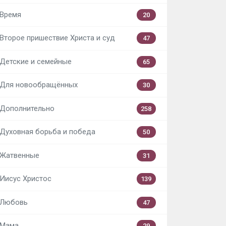
Время
20
Второе пришествие Христа и суд
47
Детские и семейные
65
Для новообращённых
30
Дополнительно
258
Духовная борьба и победа
50
Жатвенные
31
Иисус Христос
139
Любовь
47
Мама
29