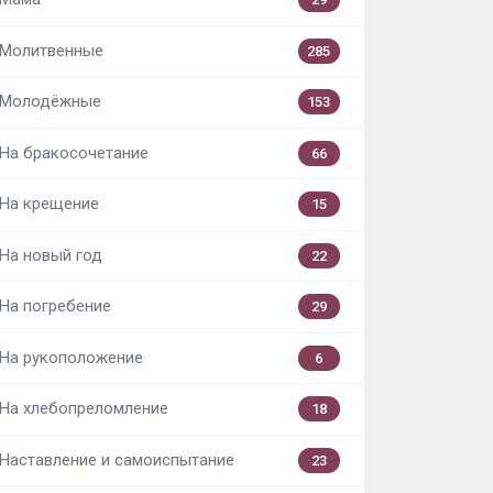
Молитвенные
285
Молодёжные
153
На бракосочетание
66
На крещение
15
На новый год
22
На погребение
29
На рукоположение
6
На хлебопреломление
18
Наставление и самоиспытание
23