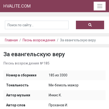
HVALITE.COM
Главная
Песнь возрождения
За евангельскую веру
За евангельскую веру
Песнь возрождения №185
Номер в сборнике
185 из 3300
Тональность
Ми-бемоль мажор
Автор музыки
Инкис К.
Автор слов
Проханов И.