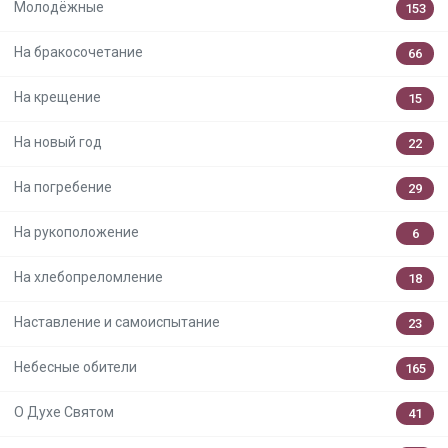
Молодёжные
153
На бракосочетание
66
На крещение
15
На новый год
22
На погребение
29
На рукоположение
6
На хлебопреломление
18
Наставление и самоиспытание
23
Небесные обители
165
О Духе Святом
41