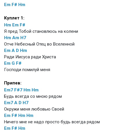
Em
F#
Hm
Куплет 1:
Hm
Em
F#
Я пред Тобой становлюсь на колени
Hm
Am
H7
Отче Небесный Отец во Вселенной
Em
A
D
Hm
Ради Иисуса ради Христа
Em
G
F#
Господи помилуй меня
Припев:
Em7
F#7
Hm
Hm
Будь всегда со мною рядом
Em7
A
D
H7
Окружи меня любовью Своей
Em
F#
Hm
Hm
Ничего мне не надо просто будь всегда рядом
Em
F#
Hm