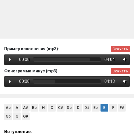
Пример исполнения (mp3):
Скачать
00:00
04:04
Фонограмма минус (mp3):
Скачать
00:00
04:13
Ab
A
A#
Bb
H
C
C#
Db
D
D#
Eb
E
F
F#
Gb
G
G#
Вступление: