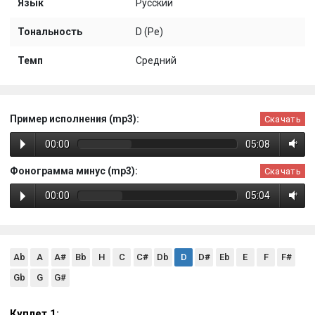
Язык
Русский
Тональность
D (Ре)
Темп
Средний
Пример исполнения (mp3):
Скачать
00:00
05:08
Фонограмма минус (mp3):
Скачать
00:00
05:04
Ab
A
A#
Bb
H
C
C#
Db
D
D#
Eb
E
F
F#
Gb
G
G#
Куплет 1: