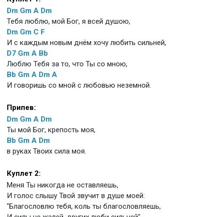
Dm
Gm
A
Dm
Тебя люблю, мой Бог, я всей душою,
Dm
Gm
C
F
И с каждым новым днём хочу любить сильней,
D7
Gm
A
Bb
Люблю Тебя за то, что Ты со мною,
Bb
Gm
A
Dm
A
И говоришь со мной с любовью неземной.
Припев:
Dm
Gm
A
Dm
Ты мой Бог, крепость моя,
Bb
Gm
A
Dm
в руках Твоих сила моя.
Куплет 2:
Меня Ты никогда не оставляешь,
И голос слышу Твой звучит в душе моей:
"Благословлю тебя, коль ты благословляешь,
И силы не жалей, других люби сильней".