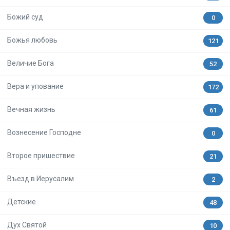
Божий суд
0
Божья любовь
121
Величие Бога
52
Вера и упование
172
Вечная жизнь
61
Вознесение Господне
0
Второе пришествие
21
Въезд в Иерусалим
2
Детские
48
Дух Святой
10