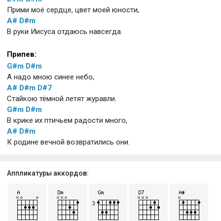
Прими моё сердце, цвет моей юности,
A#
D#m
В руки Иисуса отдаюсь навсегда.
Припев:
G#m
D#m
А надо мною синее небо,
A#
D#m
D#7
Стайкою тёмной летят журавли.
G#m
D#m
В крике их птичьем радости много,
A#
D#m
К родине вечной возвратились они.
Аппликатуры аккордов: