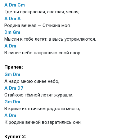
A
Dm
Gm
Где ты прекрасная, светлая, ясная,
A
Dm
A
Родина вечная — Отчизна моя.
Dm
Gm
Мысли к тебе летят, в высь устремляются,
A
Dm
В синее небо направляю свой взор.
Припев:
Gm
Dm
А надо мною синее небо,
A
Dm
D7
Стайкою тёмной летят журавли.
Gm
Dm
В крике их птичьем радости много,
A
Dm
К родине вечной возвратились они.
Куплет 2: