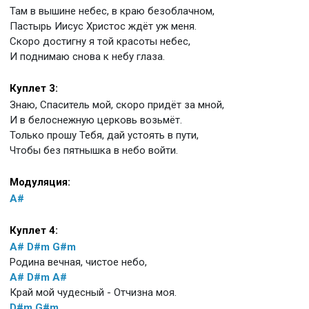
Там в вышине небес, в краю безоблачном,
Пастырь Иисус Христос ждёт уж меня.
Скоро достигну я той красоты небес,
И поднимаю снова к небу глаза.
Куплет 3:
Знаю, Спаситель мой, скоро придёт за мной,
И в белоснежную церковь возьмёт.
Только прошу Тебя, дай устоять в пути,
Чтобы без пятнышка в небо войти.
Модуляция:
A#
Куплет 4:
A#
D#m
G#m
Родина вечная, чистое небо,
A#
D#m
A#
Край мой чудесный - Отчизна моя.
D#m
G#m