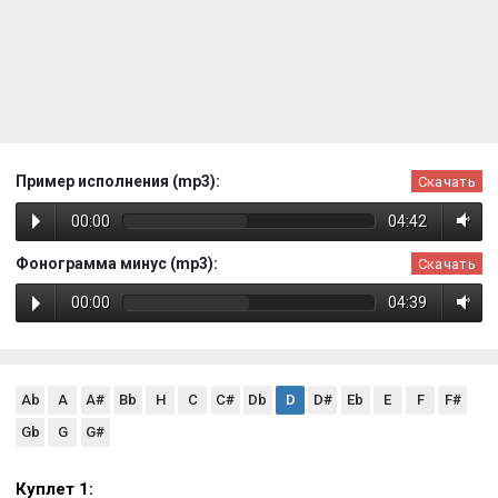
Пример исполнения (mp3):
Скачать
00:00
04:42
Фонограмма минус (mp3):
Скачать
00:00
04:39
Ab
A
A#
Bb
H
C
C#
Db
D
D#
Eb
E
F
F#
Gb
G
G#
Куплет 1: