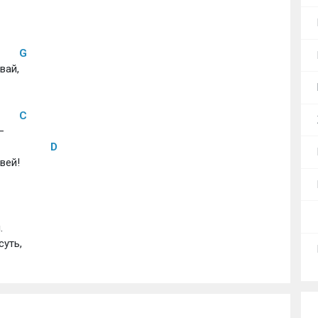
G
вай,
C
–
D
вей!
.
суть,