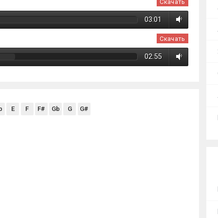
Скачать
03:01
Скачать
02:55
b
E
F
F#
Gb
G
G#