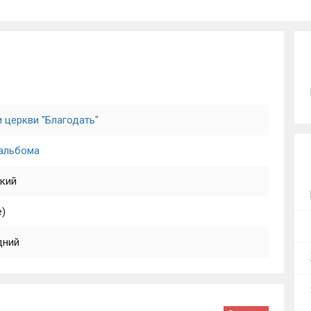
 церкви "Благодать"
 альбома
кий
е)
дний