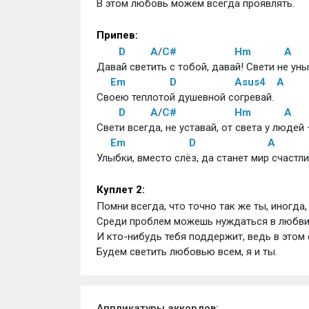
В этом любовь можем всегда проявлять.
Припев:
D
A
/
C#
Hm
A
Давай светить с тобой, давай! Свети не уны
Em
D
Asus4
A
Своею теплотой душевной согревай.
D
A
/
C#
Hm
A
Свети всегда, не уставай, от света у людей 
Em
D
A
Улыбки, вместо слёз, да станет мир счастли
Куплет 2:
Помни всегда, что точно так же ты, иногда,
Среди проблем можешь нуждаться в любви
И кто-нибудь тебя поддержит, ведь в этом 
Будем светить любовью всем, я и ты.
Аппликатуры аккордов: