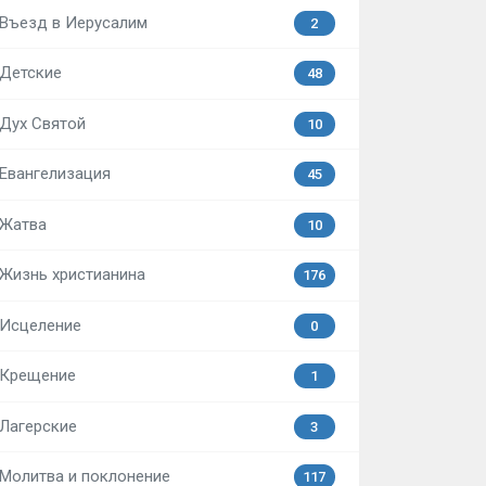
Въезд в Иерусалим
2
Детские
48
Дух Святой
10
Евангелизация
45
Жатва
10
Жизнь христианина
176
Исцеление
0
Крещение
1
Лагерские
3
Молитва и поклонение
117