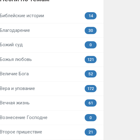
Библейские истории
14
Благодарение
30
Божий суд
0
Божья любовь
121
Величие Бога
52
Вера и упование
172
Вечная жизнь
61
Вознесение Господне
0
Второе пришествие
21