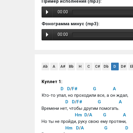
Пример исполнения (mp3):
00:00
Фонограмма минус (mp3):
00:00
Ab
A
A#
Bb
H
C
C#
Db
D
D#
E
Куплет 1:
D
D
/
F#
G
A
Кто-то упал, но проходили все, а он ждал,
D
D
/
F#
G
A
Времени нет, чтобы другим помогать.
Hm
D
/
A
G
A
Но ты не пройди, руку свою ему протяни,
Hm
D
/
A
G
D