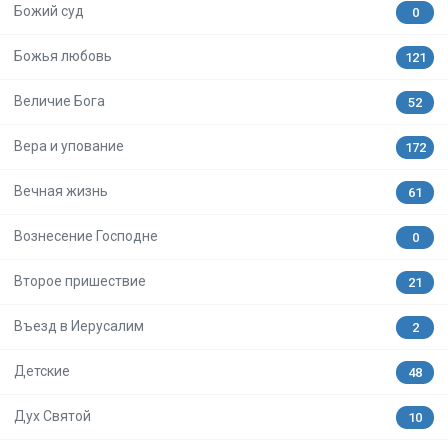
Божий суд
0
Божья любовь
121
Величие Бога
52
Вера и упование
172
Вечная жизнь
61
Вознесение Господне
0
Второе пришествие
21
Въезд в Иерусалим
2
Детские
48
Дух Святой
10