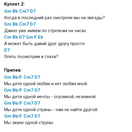
Куплет 2:
Gm
Bb
Cm7
D7
Когда в последний раз смотрели мы на звёзды?
Gm
Bb
Cm7
D7
Давно уже живём по стрелкам на часах.
Cm
Bb
D7
Gm
F
Eb
А может быть давай друг другу просто
D7
Опять посмотрим в глаза?
Припев:
Gm
Bb
/
F
Cm7
D7
Мы дети одной любви и нет любви иной.
Gm
Bb
/
F
Cm7
D7
Мы дети одной мечты - огромной, неземной.
Gm
Bb
/
F
Cm7
D7
Мы дети одной страны - нам не найти другой.
Gm
Bb
/
F
Cm7
D7
Мы звуки одной струны.