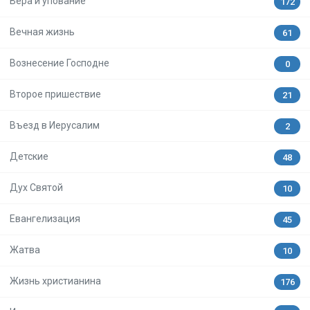
Вера и упование
172
Вечная жизнь
61
Вознесение Господне
0
Второе пришествие
21
Въезд в Иерусалим
2
Детские
48
Дух Святой
10
Евангелизация
45
Жатва
10
Жизнь христианина
176