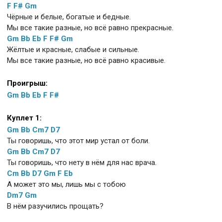
F
F#
Gm
Чёрные и белые, богатые и бедные.
Мы все такие разные, но всё равно прекрасные.
Gm
Bb
Eb
F
F#
Gm
Жёлтые и красные, слабые и сильные.
Мы все такие разные, но всё равно красивые.
Проигрыш:
Gm
Bb
Eb
F
F#
Куплет 1:
Gm
Bb
Cm7
D7
Ты говоришь, что этот мир устал от боли.
Gm
Bb
Cm7
D7
Ты говоришь, что нету в нём для нас врача.
Cm
Bb
D7
Gm
F
Eb
А может это мы, лишь мы с тобою
Dm7
Gm
В нём разучились прощать?