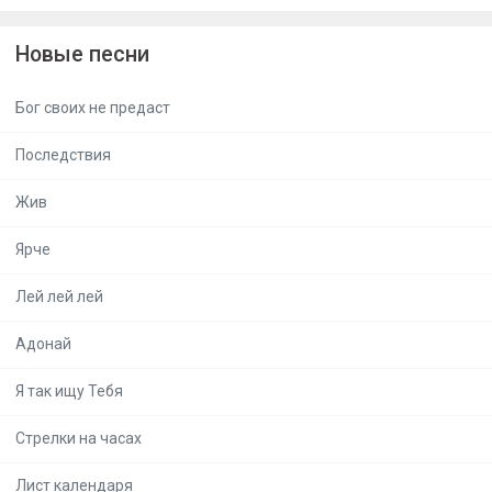
Новые песни
Бог своих не предаст
Последствия
Жив
Ярче
Лей лей лей
Адонай
Я так ищу Тебя
Стрелки на часах
Лист календаря