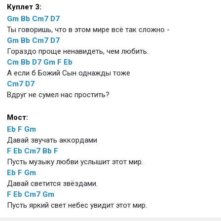
Куплет 3:
Gm
Bb
Cm7
D7
Ты говоришь, что в этом мире всё так сложно -
Gm
Bb
Cm7
D7
Гораздо проще ненавидеть, чем любить.
Cm
Bb
D7
Gm
F
Eb
А если б Божий Сын однажды тоже
Cm7
D7
Вдруг не сумел нас простить?
Мост:
Eb
F
Gm
Давай звучать аккордами
F
Eb
Cm7
Bb
F
Пусть музыку любви услышит этот мир.
Eb
F
Gm
Давай светится звёздами.
F
Eb
Cm7
Gm
Пусть яркий свет небес увидит этот мир.