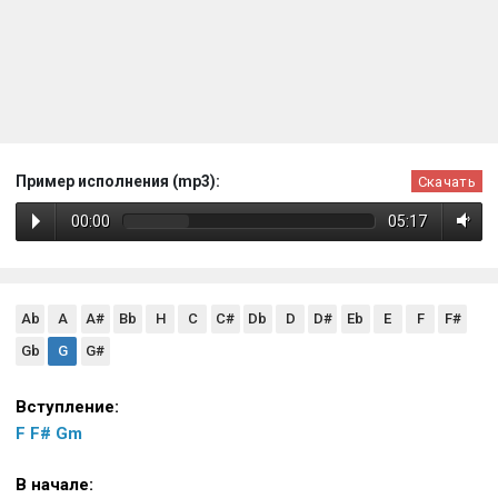
Пример исполнения (mp3):
Скачать
00:00
05:17
Ab
A
A#
Bb
H
C
C#
Db
D
D#
Eb
E
F
F#
Gb
G
G#
Вступление:
F
F#
Gm
В начале: