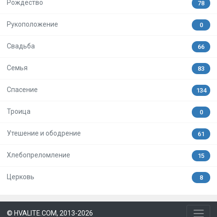
Рождество
78
Рукоположение
0
Свадьба
66
Семья
83
Спасение
134
Троица
0
Утешение и ободрение
61
Хлебопреломление
15
Церковь
8
© HVALITE.COM, 2013-2026