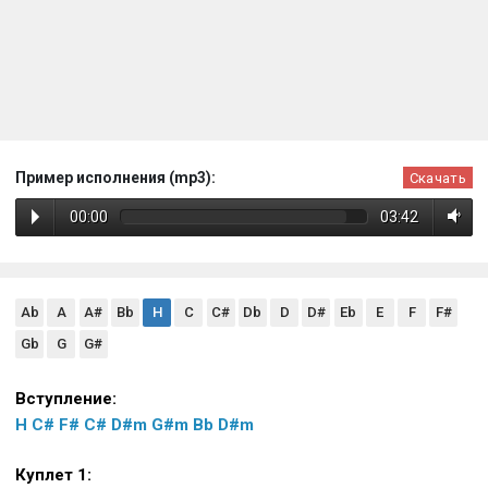
Пример исполнения (mp3):
Скачать
00:00
03:42
Ab
A
A#
Bb
H
C
C#
Db
D
D#
Eb
E
F
F#
Gb
G
G#
Вступление:
H
C#
F#
C#
D#m
G#m
Bb
D#m
Куплет 1: