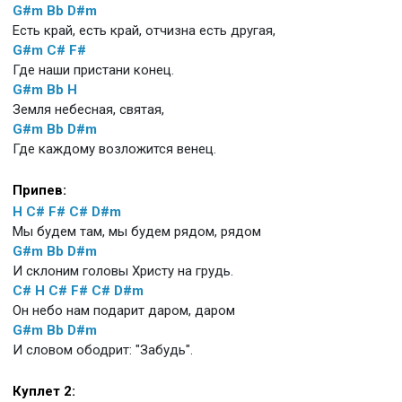
G#m
Bb
D#m
Есть край, есть край, отчизна есть другая,
G#m
C#
F#
Где наши пристани конец.
G#m
Bb
H
Земля небесная, святая,
G#m
Bb
D#m
Где каждому возложится венец.
Припев:
H
C#
F#
C#
D#m
Мы будем там, мы будем рядом, рядом
G#m
Bb
D#m
И склоним головы Христу на грудь.
C#
H
C#
F#
C#
D#m
Он небо нам подарит даром, даром
G#m
Bb
D#m
И словом ободрит: "Забудь".
Куплет 2: