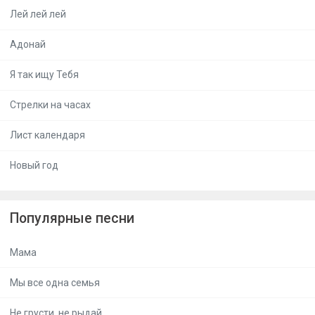
Лей лей лей
Адонай
Я так ищу Тебя
Стрелки на часах
Лист календаря
Новый год
Популярные песни
Мама
Мы все одна семья
Не грусти, не рыдай