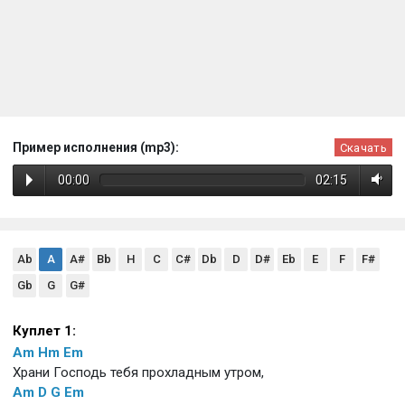
Пример исполнения (mp3):
Скачать
00:00
02:15
Ab
A
A#
Bb
H
C
C#
Db
D
D#
Eb
E
F
F#
Gb
G
G#
Куплет 1:
Am
Hm
Em
Храни Господь тебя прохладным утром,
Am
D
G
Em