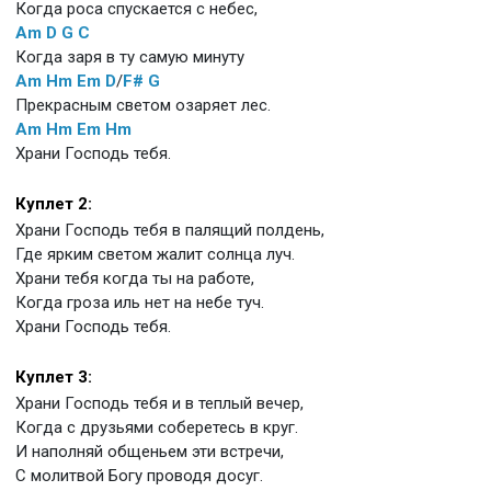
Когда роса спускается с небес,
Am
D
G
C
Когда заря в ту самую минуту
Am
Hm
Em
D
/
F#
G
Прекрасным светом озаряет лес.
Am
Hm
Em
Hm
Храни Господь тебя.
Куплет 2:
Храни Господь тебя в палящий полдень,
Где ярким светом жалит солнца луч.
Храни тебя когда ты на работе,
Когда гроза иль нет на небе туч.
Храни Господь тебя.
Куплет 3:
Храни Господь тебя и в теплый вечер,
Когда с друзьями соберетесь в круг.
И наполняй общеньем эти встречи,
С молитвой Богу проводя досуг.