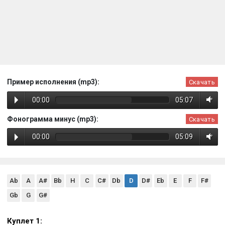
Пример исполнения (mp3):
Скачать
00:00
05:07
Фонограмма минус (mp3):
Скачать
00:00
05:09
Ab
A
A#
Bb
H
C
C#
Db
D
D#
Eb
E
F
F#
Gb
G
G#
Куплет 1: