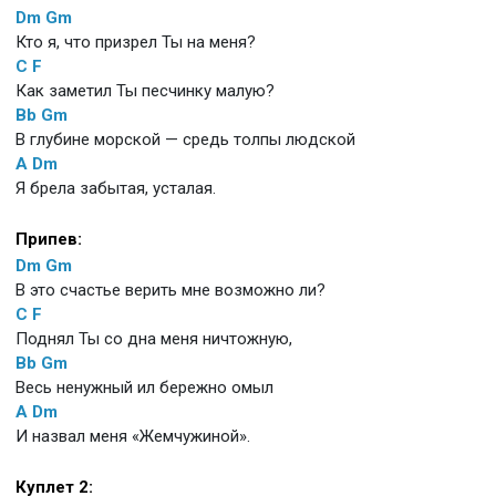
Dm
Gm
Кто я, что призрел Ты на меня?
C
F
Как заметил Ты песчинку малую?
Bb
Gm
В глубине морской — средь толпы людской
A
Dm
Я брела забытая, усталая.
Припев:
Dm
Gm
В это счастье верить мне возможно ли?
C
F
Поднял Ты со дна меня ничтожную,
Bb
Gm
Весь ненужный ил бережно омыл
A
Dm
И назвал меня «Жемчужиной».
Куплет 2: