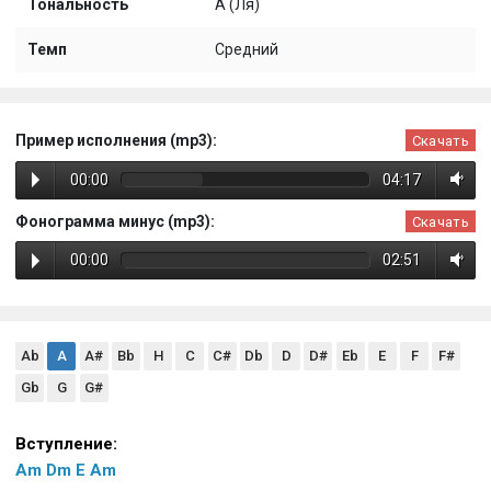
Тональность
A (Ля)
Темп
Средний
Пример исполнения (mp3):
Скачать
00:00
04:17
Фонограмма минус (mp3):
Скачать
00:00
02:51
Ab
A
A#
Bb
H
C
C#
Db
D
D#
Eb
E
F
F#
Gb
G
G#
Вступление:
Am
Dm
E
Am