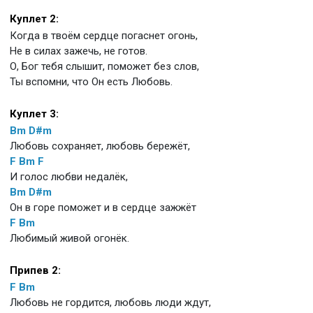
Куплет 2:
Когда в твоём сердце погаснет огонь,
Не в силах зажечь, не готов.
О, Бог тебя слышит, поможет без слов,
Ты вспомни, что Он есть Любовь.
Куплет 3:
Bm
D#m
Любовь сохраняет, любовь бережёт,
F
Bm
F
И голос любви недалёк,
Bm
D#m
Он в горе поможет и в сердце зажжёт
F
Bm
Любимый живой огонёк.
Припев 2:
F
Bm
Любовь не гордится, любовь люди ждут,