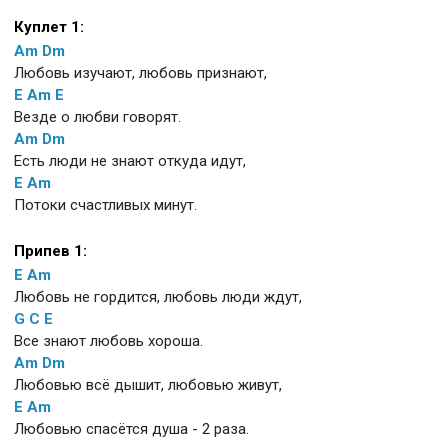
Куплет 1:
Am
Dm
Любовь изучают, любовь признают,
E
Am
E
Везде о любви говорят.
Am
Dm
Есть люди не знают откуда идут,
E
Am
Потоки счастливых минут.
Припев 1:
E
Am
Любовь не гордится, любовь люди ждут,
G
C
E
Все знают любовь хороша.
Am
Dm
Любовью всё дышит, любовью живут,
E
Am
Любовью спасётся душа - 2 раза.