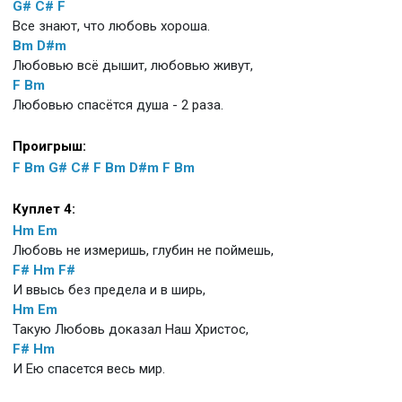
G#
C#
F
Все знают, что любовь хороша.
Bm
D#m
Любовью всё дышит, любовью живут,
F
Bm
Любовью спасётся душа - 2 раза.
Проигрыш:
F
Bm
G#
C#
F
Bm
D#m
F
Bm
Куплет 4:
Hm
Em
Любовь не измеришь, глубин не поймешь,
F#
Hm
F#
И ввысь без предела и в ширь,
Hm
Em
Такую Любовь доказал Наш Христос,
F#
Hm
И Ею спасется весь мир.