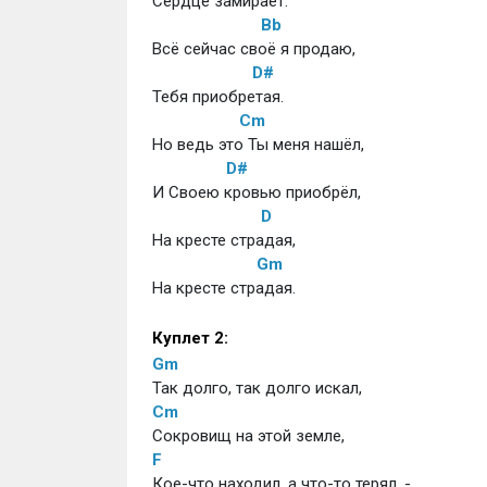
Сердце замирает.
Bb
Всё сейчас своё я продаю,
D#
Тебя приобретая.
Cm
Но ведь это Ты меня нашёл,
D#
И Своею кровью приобрёл,
D
На кресте страдая,
Gm
На кресте страдая.
Куплет 2:
Gm
Так долго, так долго искал,
Cm
Сокровищ на этой земле,
F
Кое-что находил, а что-то терял, -