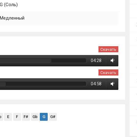
G (Соль)
Медленный
Скачать
04:28
Скачать
04:58
b
E
F
F#
Gb
G
G#