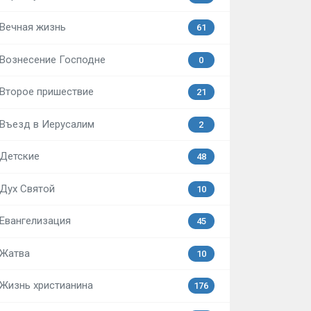
Вечная жизнь
61
Вознесение Господне
0
Второе пришествие
21
Въезд в Иерусалим
2
Детские
48
Дух Святой
10
Евангелизация
45
Жатва
10
Жизнь христианина
176