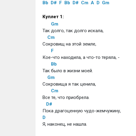
Bb
D#
F
Bb
D#
Cm
A
D
Gm
Куплет 1:
Gm
Так долго, так долго искала,
Cm
Сокровищ на этой земле,
F
Кое-что находила, а что-то теряла, -
Bb
Так было в жизни моей.
Gm
Сокровища я так ценила,
Cm
Все те, что приобрела.
D#
Пока драгоценную чудо-жемчужину,
D
Я, наконец, не нашла.