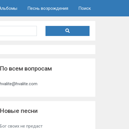
Альбомы
Песнь возрождения
Поиск
По всем вопросам
hvalite@hvalite.com
Новые песни
Бог своих не предаст