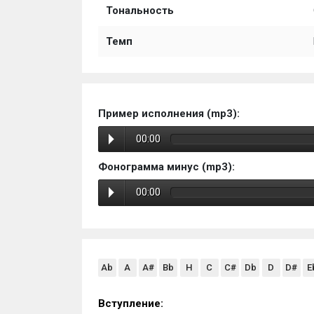
Тональность
Темп
Пример исполнения (mp3):
00:00
Фонограмма минус (mp3):
00:00
Ab
A
A#
Bb
H
C
C#
Db
D
D#
E
Вступление: