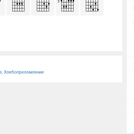
е
,
Хлебопреломление