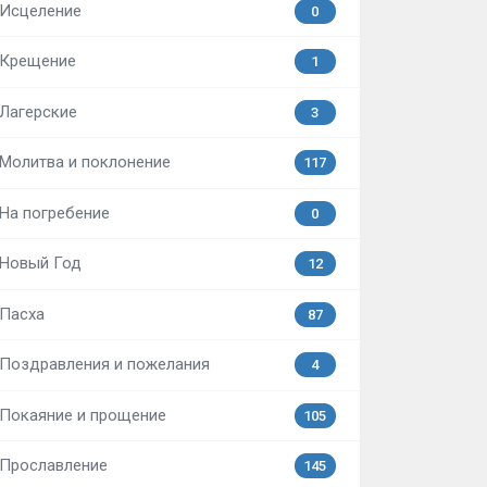
Исцеление
0
Крещение
1
Лагерские
3
Молитва и поклонение
117
На погребение
0
Новый Год
12
Пасха
87
Поздравления и пожелания
4
Покаяние и прощение
105
Прославление
145