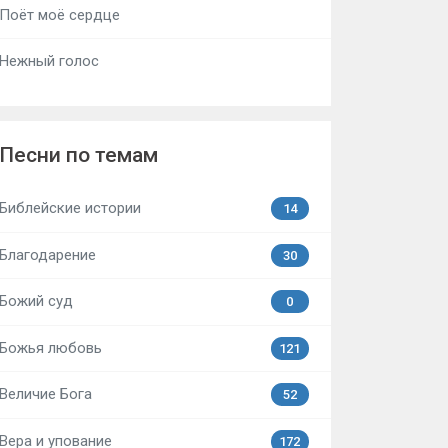
Поёт моё сердце
Нежный голос
Песни по темам
Библейские истории
14
Благодарение
30
Божий суд
0
Божья любовь
121
Величие Бога
52
Вера и упование
172