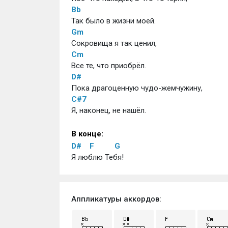
Bb
Так было в жизни моей.
Gm
Сокровища я так ценил,
Cm
Все те, что приобрёл.
D#
Пока драгоценную чудо-жемчужину,
C#7
Я, наконец, не нашёл.
В конце:
D#
F
G
Я люблю Тебя!	
Аппликатуры аккордов: