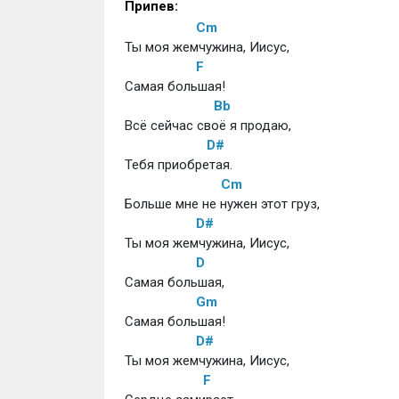
Припев:
Cm
Ты моя жемчужина, Иисус,
F
Самая большая!
Bb
Всё сейчас своё я продаю,
D#
Тебя приобретая.
Cm
Больше мне не нужен этот груз,
D#
Ты моя жемчужина, Иисус,
D
Самая большая,
Gm
Самая большая!
D#
Ты моя жемчужина, Иисус,
F