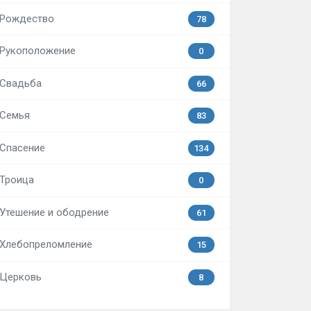
Рождество
78
Рукоположение
0
Свадьба
66
Семья
83
Спасение
134
Троица
0
Утешение и ободрение
61
Хлебопреломление
15
Церковь
8