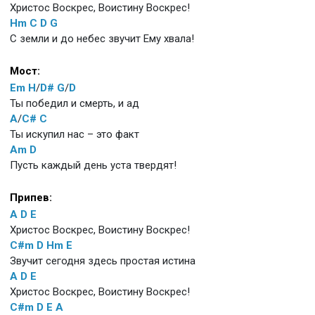
Христос Воскрес, Воистину Воскрес!
Hm
C
D
G
С земли и до небес звучит Ему хвала!
Мост:
Em
H
/
D#
G
/
D
Ты победил и смерть, и ад
A
/
C#
C
Ты искупил нас – это факт
Am
D
Пусть каждый день уста твердят!
Припев:
A
D
E
Христос Воскрес, Воистину Воскрес!
C#m
D
Hm
E
Звучит сегодня здесь простая истина
A
D
E
Христос Воскрес, Воистину Воскрес!
C#m
D
E
A