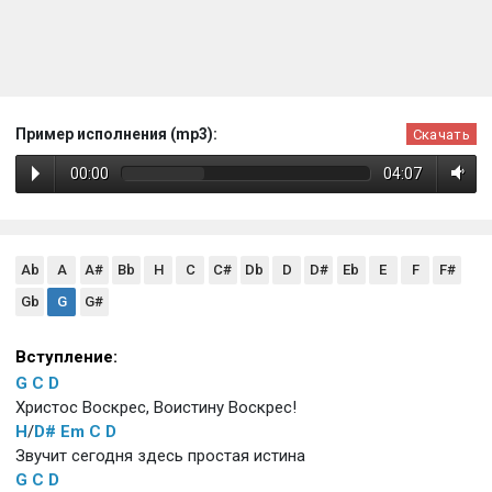
Пример исполнения (mp3):
Скачать
00:00
04:07
Ab
A
A#
Bb
H
C
C#
Db
D
D#
Eb
E
F
F#
Gb
G
G#
Вступление:
G
C
D
Христос Воскрес, Воистину Воскрес!
H
/
D#
Em
C
D
Звучит сегодня здесь простая истина
G
C
D