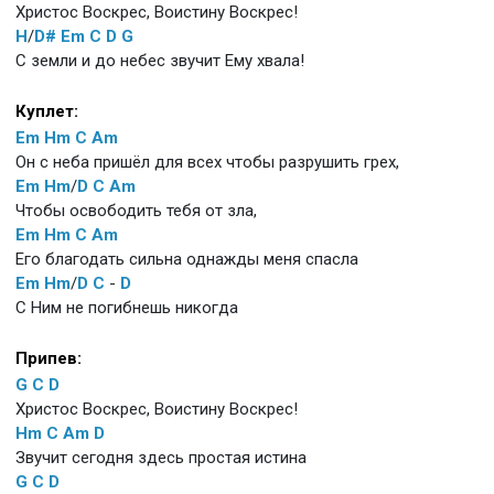
Христос Воскрес, Воистину Воскрес!
H
/
D#
Em
C
D
G
С земли и до небес звучит Ему хвала!
Куплет:
Em
Hm
C
Am
Он с неба пришёл для всех чтобы разрушить грех,
Em
Hm
/
D
C
Am
Чтобы освободить тебя от зла,
Em
Hm
C
Am
Его благодать сильна однажды меня спасла
Em
Hm
/
D
C
-
D
С Ним не погибнешь никогда
Припев:
G
C
D
Христос Воскрес, Воистину Воскрес!
Hm
C
Am
D
Звучит сегодня здесь простая истина
G
C
D