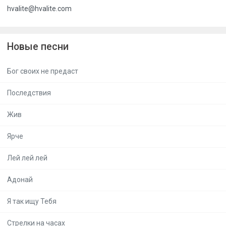
hvalite@hvalite.com
Новые песни
Бог своих не предаст
Последствия
Жив
Ярче
Лей лей лей
Адонай
Я так ищу Тебя
Стрелки на часах