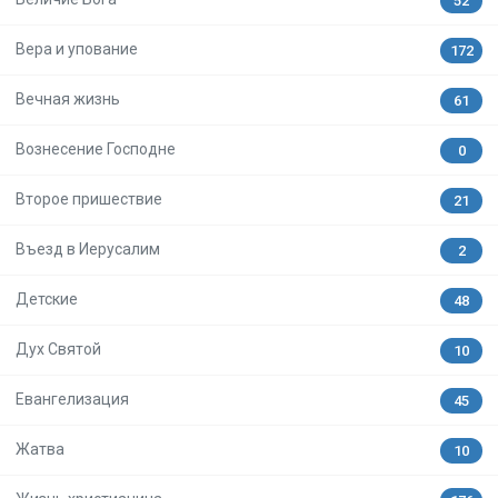
52
Вера и упование
172
Вечная жизнь
61
Вознесение Господне
0
Второе пришествие
21
Въезд в Иерусалим
2
Детские
48
Дух Святой
10
Евангелизация
45
Жатва
10