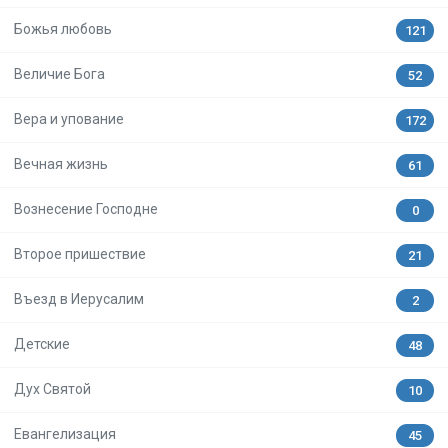
Божья любовь
121
Величие Бога
52
Вера и упование
172
Вечная жизнь
61
Вознесение Господне
0
Второе пришествие
21
Въезд в Иерусалим
2
Детские
48
Дух Святой
10
Евангелизация
45