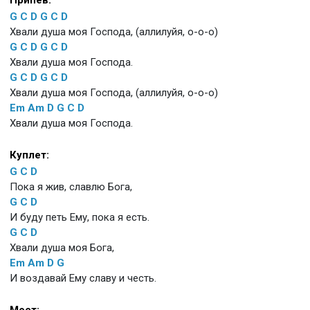
Припев:
G
C
D
G
C
D
Хвали душа моя Господа, (аллилуйя, о-о-о)
G
C
D
G
C
D
Хвали душа моя Господа.
G
C
D
G
C
D
Хвали душа моя Господа, (аллилуйя, о-о-о)
Em
Am
D
G
C
D
Хвали душа моя Господа.
Куплет:
G
C
D
Пока я жив, славлю Бога,
G
C
D
И буду петь Ему, пока я есть.
G
C
D
Хвали душа моя Бога,
Em
Am
D
G
И воздавай Ему славу и честь.