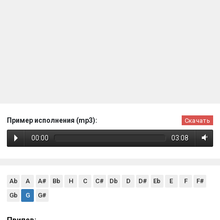
Пример исполнения (mp3):
Скачать
00:00
03:08
Ab
A
A#
Bb
H
C
C#
Db
D
D#
Eb
E
F
F#
Gb
G
G#