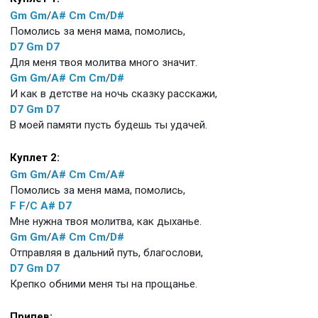
Gm
Gm
/
A#
Cm
Cm
/
D#
Помолись за меня мама, помолись,
D7
Gm
D7
Для меня твоя молитва много значит.
Gm
Gm
/
A#
Cm
Cm
/
D#
И как в детстве на ночь сказку расскажи,
D7
Gm
D7
В моей памяти пусть будешь ты удачей.
Куплет 2:
Gm
Gm
/
A#
Cm
Cm
/
A#
Помолись за меня мама, помолись,
F
F
/
C
A#
D7
Мне нужна твоя молитва, как дыханье.
Gm
Gm
/
A#
Cm
Cm
/
D#
Отправляя в дальний путь, благослови,
D7
Gm
D7
Крепко обними меня ты на прощанье.
Припев: