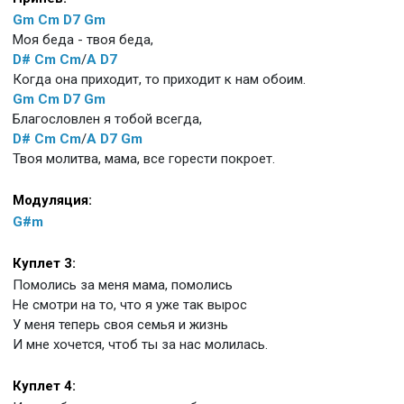
Gm
Cm
D7
Gm
Моя беда - твоя беда,
D#
Cm
Cm
/
A
D7
Когда она приходит, то приходит к нам обоим.
Gm
Cm
D7
Gm
Благословлен я тобой всегда,
D#
Cm
Cm
/
A
D7
Gm
Твоя молитва, мама, все горести покроет.
Модуляция:
G#m
Куплет 3:
Помолись за меня мама, помолись
Не смотри на то, что я уже так вырос
У меня теперь своя семья и жизнь
И мне хочется, чтоб ты за нас молилась.
Куплет 4: