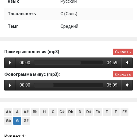
Язык
Русский
Тональность
G (Соль)
Темп
Средний
Пример исполнения (mp3):
Скачать
00:00
04:59
Фонограмма минус (mp3):
Скачать
00:00
05:09
Ab
A
A#
Bb
H
C
C#
Db
D
D#
Eb
E
F
F#
Gb
G
G#
Куплет 1: