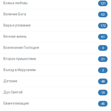
Божья любовь
121
Величие Бога
52
Вера и упование
172
Вечная жизнь
61
Вознесение Господне
0
Второе пришествие
21
Въезд в Иерусалим
2
Детские
48
Дух Святой
10
Евангелизация
45