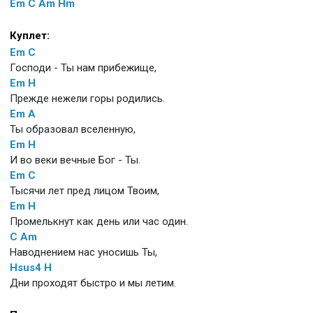
Em
C
Am
Hm
Куплет:
Em
C
Господи - Ты нам прибежище,
Em
H
Прежде нежели горы родились.
Em
A
Ты образовал вселенную,
Em
H
И во веки вечные Бог - Ты.
Em
C
Тысячи лет пред лицом Твоим,
Em
H
Промелькнут как день или час один.
C
Am
Наводнением нас уносишь Ты,
Hsus4
H
Дни проходят быстро и мы летим.