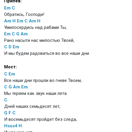
Припев:
Em
C
Обратись, Господи!
Am
H
Em
C
Am
H
Умилосердись над рабами Ты,
Em
C
G
Am
Рано насыти нас милостью Твоей,
C
D
Em
И мы будем радоваться во все наши дни.
Мост:
C
Em
Все наши дни прошли во гневе Твоем,
C
G
Am
Em
Мы теряем как звук наши лета.
C
Дней наших семьдесят лет,
G
F
C
И восемьдесят пройдет без следа,
Hsus4
H