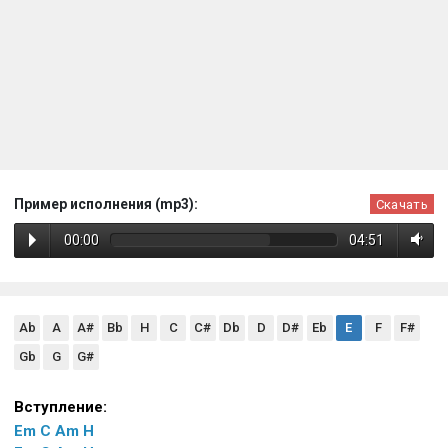
Пример исполнения (mp3):
Скачать
00:00
04:51
Ab
A
A#
Bb
H
C
C#
Db
D
D#
Eb
E
F
F#
Gb
G
G#
Вступление:
Em
C
Am
H