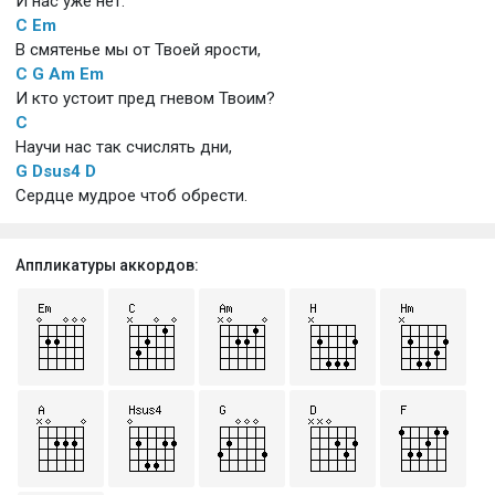
И нас уже нет.
C
Em
В смятенье мы от Твоей ярости,
C
G
Am
Em
И кто устоит пред гневом Твоим?
C
Научи нас так счислять дни,
G
Dsus4
D
Сердце мудрое чтоб обрести.
Аппликатуры аккордов: