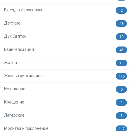
Въезд в Иерусалим
2
Детские
48
Дух Святой
10
Евангелизация
45
Жатва
10
Жизнь христианина
176
Исцеление
0
Крещение
1
Лагерские
3
Молитва и поклонение
117