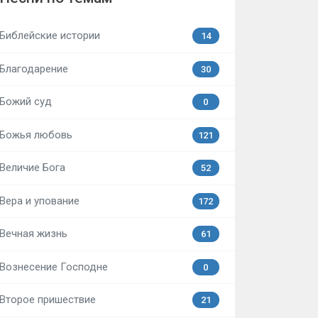
Библейские истории
14
Благодарение
30
Божий суд
0
Божья любовь
121
Величие Бога
52
Вера и упование
172
Вечная жизнь
61
Вознесение Господне
0
Второе пришествие
21