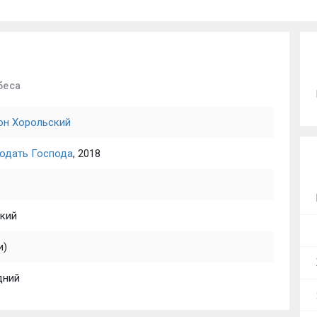
беса
он Хорольский
одать Господа
, 2018
кий
и)
дний