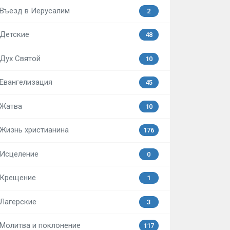
Въезд в Иерусалим
2
Детские
48
Дух Святой
10
Евангелизация
45
Жатва
10
Жизнь христианина
176
Исцеление
0
Крещение
1
Лагерские
3
Молитва и поклонение
117