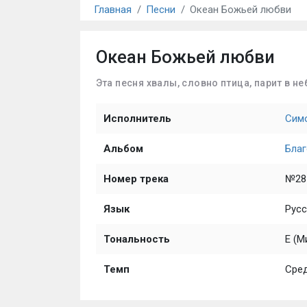
Главная
Песни
Океан Божьей любви
Океан Божьей любви
Эта песня хвалы, словно птица, парит в не
Исполнитель
Сим
Альбом
Благ
Номер трека
№28
Язык
Русс
Тональность
E (М
Темп
Сре