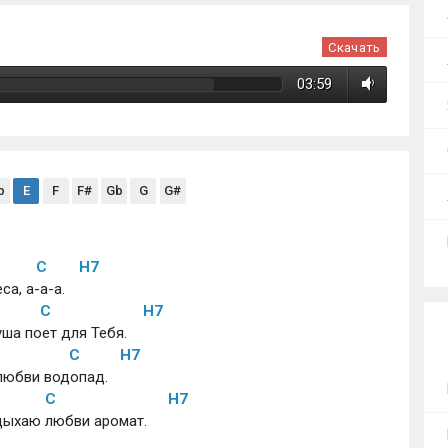
Скачать
03:59
b
E
F
F#
Gb
G
G#
C
H7
а, а-а-а. 
C
H7
ша поет для Тебя. 
C
H7
 любви водопад. 
C
H7
вдыхаю любви аромат. 