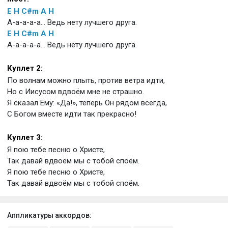
E
H
C#m
A
H
А-а-а-а-а… Ведь нету лучшего друга.
E
H
C#m
A
H
А-а-а-а-а… Ведь нету лучшего друга.
Куплет 2:
По волнам можно плыть, против ветра идти,
Но с Иисусом вдвоём мне не страшно.
Я сказал Ему: «Да!», теперь Он рядом всегда,
С Богом вместе идти так прекрасно!
Куплет 3:
Я пою тебе песню о Христе,
Так давай вдвоём мы с тобой споём.
Я пою тебе песню о Христе,
Так давай вдвоём мы с тобой споём.
Аппликатуры аккордов: