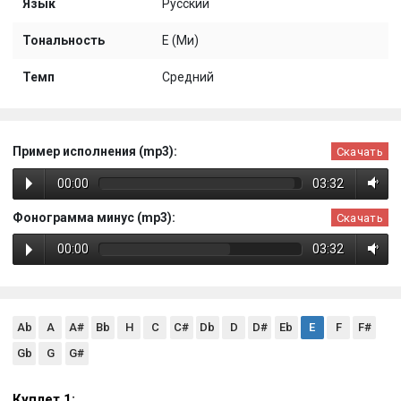
Язык
Русский
Тональность
E (Ми)
Темп
Средний
Пример исполнения (mp3):
Скачать
00:00
03:32
Фонограмма минус (mp3):
Скачать
00:00
03:32
Ab
A
A#
Bb
H
C
C#
Db
D
D#
Eb
E
F
F#
Gb
G
G#
Куплет 1: