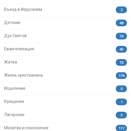
Въезд в Иерусалим
2
Детские
48
Дух Святой
10
Евангелизация
45
Жатва
10
Жизнь христианина
176
Исцеление
0
Крещение
1
Лагерские
3
Молитва и поклонение
117