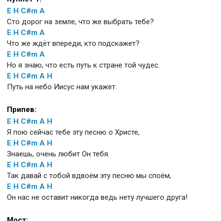
E
H
C#m
A
Сто дорог на земле, что же выбрать тебе?
E
H
C#m
A
Что же ждёт впереди, кто подскажет?
E
H
C#m
A
Но я знаю, что есть путь к стране той чудес.
E
H
C#m
A
H
Путь на небо Иисус нам укажет.
Припев:
E
H
C#m
A
H
Я пою сейчас тебе эту песню о Христе,
E
H
C#m
A
H
Знаешь, очень любит Он тебя.
E
H
C#m
A
H
Так давай с тобой вдвоём эту песню мы споём,
E
H
C#m
A
H
Он нас не оставит никогда ведь нету лучшего друга!
Мост: