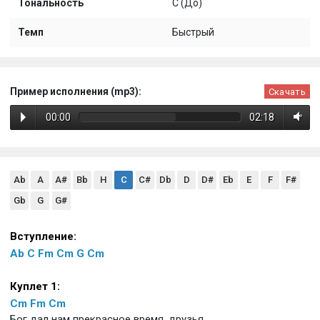
Тональность
C (До)
Темп
Быстрый
Пример исполнения (mp3):
Скачать
00:00
02:18
Ab
A
A#
Bb
H
C
C#
Db
D
D#
Eb
E
F
F#
Gb
G
G#
Вступление:
Ab
C
Fm
Cm
G
Cm
Куплет 1:
Cm
Fm
Cm
Бог дал нам прекрасное время, друзья,