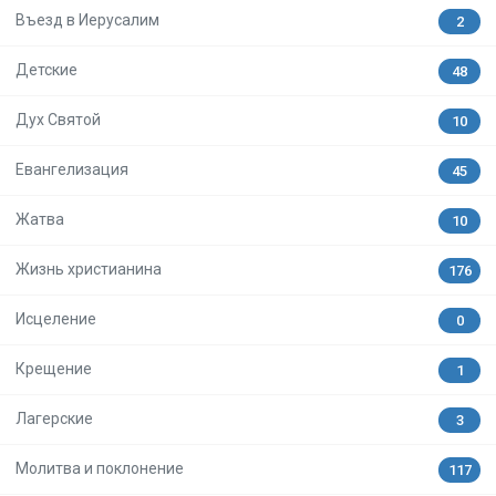
Въезд в Иерусалим
2
Детские
48
Дух Святой
10
Евангелизация
45
Жатва
10
Жизнь христианина
176
Исцеление
0
Крещение
1
Лагерские
3
Молитва и поклонение
117