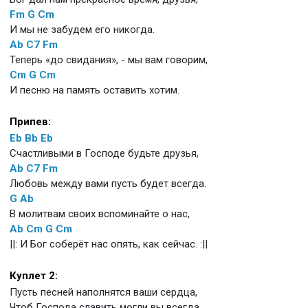
Fm
G
Cm
И мы не забудем его никогда.
Ab
C7
Fm
Теперь «до свидания», - мы вам говорим,
Cm
G
Cm
И песню на память оставить хотим.
Припев:
Eb
Bb
Eb
Счастливыми в Господе будьте друзья,
Ab
C7
Fm
Любовь между вами пусть будет всегда.
G
Ab
В молитвам своих вспоминайте о нас,
Ab
Cm
G
Cm
||: И Бог соберёт нас опять, как сейчас. :||
Куплет 2:
Пусть песней наполнятся ваши сердца,
Чтоб Господа славить могли вы всегда.