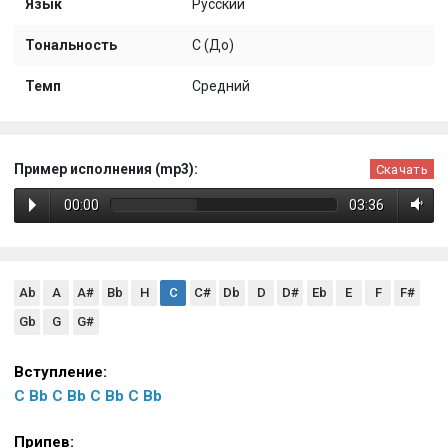
Язык
Русский
Тональность
C (До)
Темп
Средний
Пример исполнения (mp3):
Скачать
00:00
03:36
Ab
A
A#
Bb
H
C
C#
Db
D
D#
Eb
E
F
F#
Gb
G
G#
Вступление:
C
Bb
C
Bb
C
Bb
C
Bb
Припев: