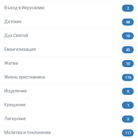
Въезд в Иерусалим
2
Детские
48
Дух Святой
10
Евангелизация
45
Жатва
10
Жизнь христианина
176
Исцеление
0
Крещение
1
Лагерские
3
Молитва и поклонение
117