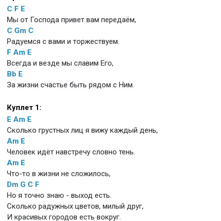
C
F
E
Мы от Господа привет вам передаём,
C
Gm
C
Радуемся с вами и торжествуем.
F
Am
E
Всегда и везде мы славим Его,
Bb
E
За жизни счастье быть рядом с Ним.
Куплет 1:
E
Am
E
Сколько грустных лиц я вижу каждый день,
Am
E
Человек идёт навстречу словно тень.
Am
E
Что-то в жизни не сложилось,
Dm
G
C
F
Но я точно знаю - выход есть.
Сколько радужных цветов, милый друг,
И красивых городов есть вокруг.