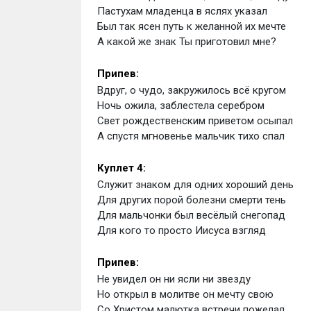
Пастухам младенца в яслях указал
Был так ясен путь к желанной их мечте
А какой же знак Ты приготовил мне?
Припев: 
Вдруг, о чудо, закружилось всё кругом
Ночь ожила, заблестела серебром
Свет рождественским приветом осыпал
А спустя мгновенье мальчик тихо спал
Куплет 4: 
Служит знаком для одних хороший день
Для других порой болезни смерти тень
Для мальчонки был весёлый снегопад
Для кого то просто Иисуса взгляд
Припев: 
Не увидел он ни ясли ни звезду
Но открыл в молитве он мечту свою
Со Христом малютка встречи пожелал