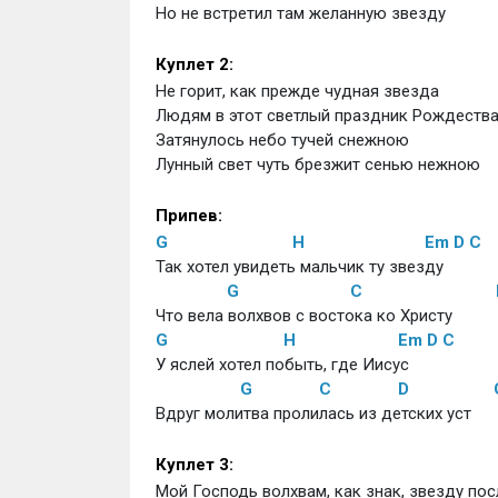
Но не встретил там желанную звезду
Куплет 2: 
Не горит, как прежде чудная звезда
Людям в этот светлый праздник Рождеств
Затянулось небо тучей снежною
Лунный свет чуть брезжит сенью нежною
Припев: 
G
H
Em
D
C
Так хотел увидеть мальчик ту звезду
G
C
Что вела волхвов с востока ко Христу
G
H
Em
D
C
У яслей хотел побыть, где Иисус
G
C
D
Вдруг молитва пролилась из детских уст
Куплет 3: 
Мой Господь волхвам, как знак, звезду пос