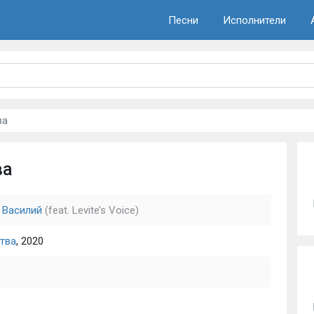
Песни
Исполнители
ва
ва
 Василий
(feat. Levite’s Voice)
тва
, 2020