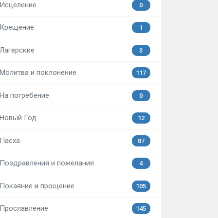
Исцеление
0
Крещение
1
Лагерские
3
Молитва и поклонение
117
На погребение
0
Новый Год
12
Пасха
87
Поздравления и пожелания
4
Покаяние и прощение
105
Прославление
145