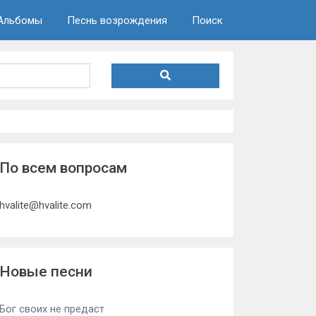
Альбомы
Песнь возрождения
Поиск
По всем вопросам
hvalite@hvalite.com
Новые песни
Бог своих не предаст