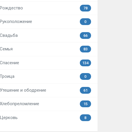
Рождество
78
Рукоположение
0
Свадьба
66
Семья
83
Спасение
134
Троица
0
Утешение и ободрение
61
Хлебопреломление
15
Церковь
8