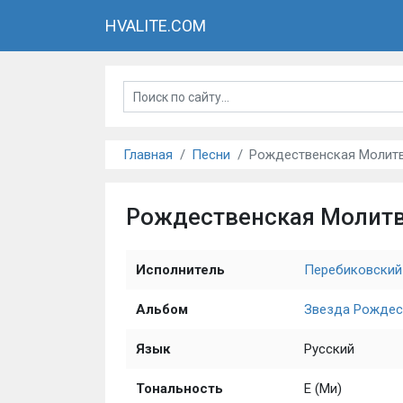
HVALITE.COM
Главная
Песни
Рождественская Молит
Рождественская Молит
Исполнитель
Перебиковский
Альбом
Звезда Рождес
Язык
Русский
Тональность
E (Ми)