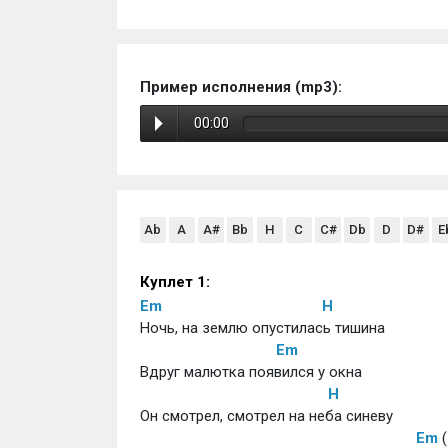
Пример исполнения (mp3):
00:00
Ab
A
A#
Bb
H
C
C#
Db
D
D#
E
Куплет 1: 
Em
H
Ночь, на землю опустилась тишина
Em
Вдруг малютка появился у окна
H
Он смотрел, смотрел на неба синеву
Em
 (