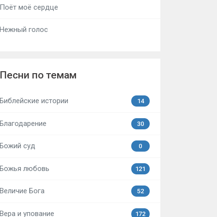
Поёт моё сердце
Нежный голос
Песни по темам
Библейские истории
14
Благодарение
30
Божий суд
0
Божья любовь
121
Величие Бога
52
Вера и упование
172