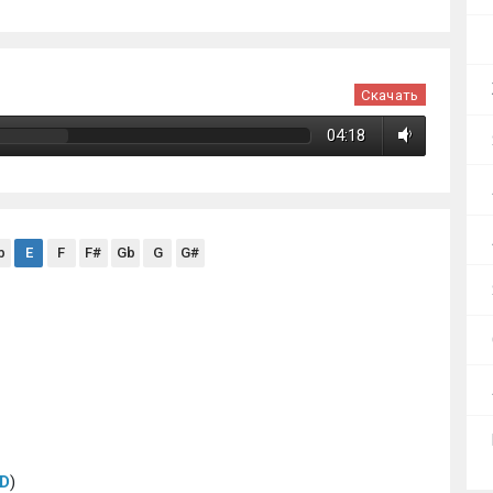
Скачать
04:18
b
E
F
F#
Gb
G
G#
D
) 