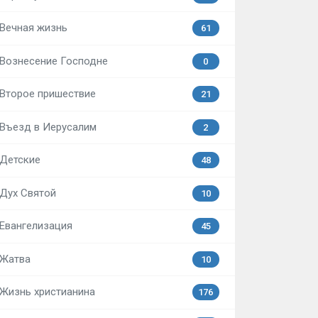
Вечная жизнь
61
Вознесение Господне
0
Второе пришествие
21
Въезд в Иерусалим
2
Детские
48
Дух Святой
10
Евангелизация
45
Жатва
10
Жизнь христианина
176