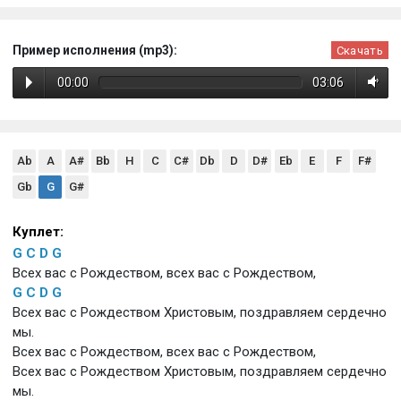
Пример исполнения (mp3):
Скачать
00:00
03:06
Ab
A
A#
Bb
H
C
C#
Db
D
D#
Eb
E
F
F#
Gb
G
G#
Куплет:
G
C
D
G
Всех вас с Рождеством, всех вас с Рождеством,
G
C
D
G
Всех вас с Рождеством Христовым, поздравляем сердечно
мы.
Всех вас с Рождеством, всех вас с Рождеством,
Всех вас с Рождеством Христовым, поздравляем сердечно
мы.