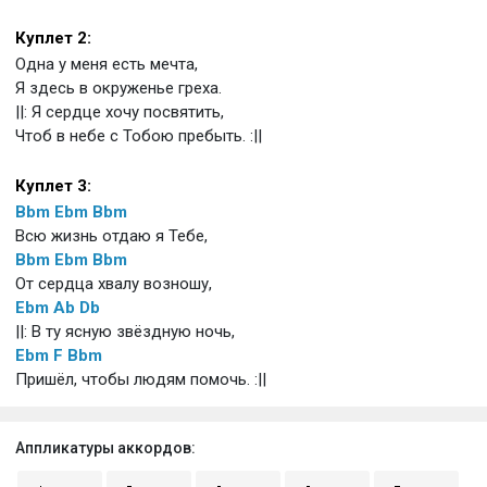
Куплет 2:
Одна у меня есть мечта,
Я здесь в окруженье греха.
||: Я сердце хочу посвятить,
Чтоб в небе с Тобою пребыть. :||
Куплет 3:
Bbm
Ebm
Bbm
Всю жизнь отдаю я Тебе,
Bbm
Ebm
Bbm
От сердца хвалу возношу,
Ebm
Ab
Db
||: В ту ясную звёздную ночь,
Ebm
F
Bbm
Пришёл, чтобы людям помочь. :||
Аппликатуры аккордов: