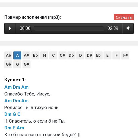
Пример исполнения (mp3):
Скачать
00:00
02:39
Ab
A
A#
Bb
H
C
C#
Db
D
D#
Eb
E
F
F#
Gb
G
G#
Куплет 1:
Am
Dm
Am
Спасибо Тебе, Иисус,
Am
Dm
Am
Родился Ты в тихую ночь.
Dm
G
C
||: Спаситель, о если б не Ты,
Dm
E
Am
Кто б спас нас от горькой беды? :||