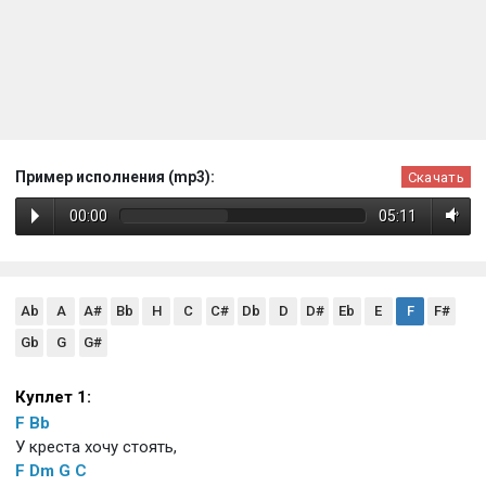
Пример исполнения (mp3):
Скачать
00:00
05:11
Ab
A
A#
Bb
H
C
C#
Db
D
D#
Eb
E
F
F#
Gb
G
G#
Куплет 1:
F
Bb
У креста хочу стоять,
F
Dm
G
C