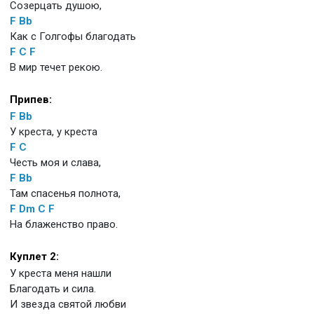
Созерцать душою,
F
Bb
Как с Голгофы благодать
F
C
F
В мир течет рекою.
Припев:
F
Bb
У креста, у креста
F
C
Честь моя и слава,
F
Bb
Там спасенья полнота,
F
Dm
C
F
На блаженство право.
Куплет 2:
У креста меня нашли
Благодать и сила.
И звезда святой любви