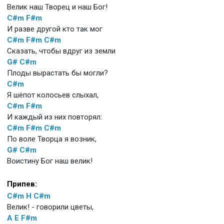
Велик наш Творец и наш Бог!
C#m
F#m
И разве другой кто так мог
C#m
F#m
C#m
Сказать, чтобы вдруг из земли
G#
C#m
Плоды вырастать бы могли?
C#m
Я шёпот колосьев слыхал,
C#m
F#m
И каждый из них повторял:
C#m
F#m
C#m
По воле Творца я возник,
G#
C#m
Воистину Бог наш велик!
Припев:
C#m
H
C#m
Велик! - говорили цветы,
A
E
F#m