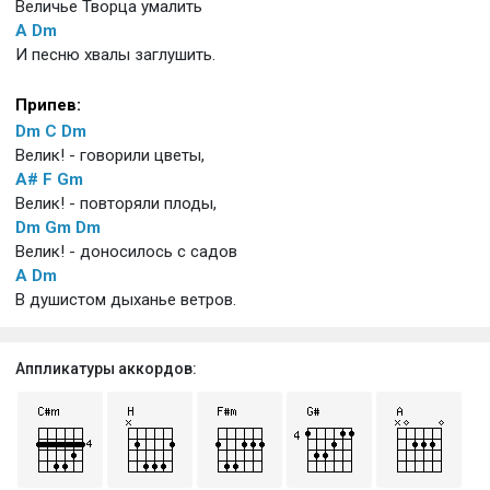
Величье Творца умалить
A
Dm
И песню хвалы заглушить.
Припев:
Dm
C
Dm
Велик! - говорили цветы,
A#
F
Gm
Велик! - повторяли плоды,
Dm
Gm
Dm
Велик! - доносилось с садов
A
Dm
В душистом дыханье ветров.
Аппликатуры аккордов: