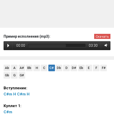
Пример исполнения (mp3):
Скачать
00:00
03:30
Ab
A
A#
Bb
H
C
C#
Db
D
D#
Eb
E
F
F#
Gb
G
G#
Вступление:
C#m
H
C#m
H
Куплет 1:
C#m