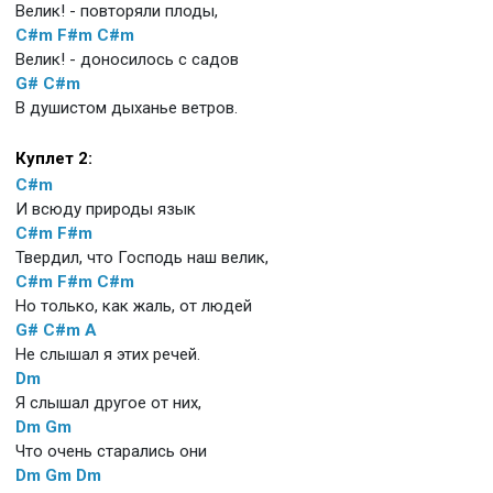
Велик! - повторяли плоды,
C#m
F#m
C#m
Велик! - доносилось с садов
G#
C#m
В душистом дыханье ветров.
Куплет 2:
C#m
И всюду природы язык
C#m
F#m
Твердил, что Господь наш велик,
C#m
F#m
C#m
Но только, как жаль, от людей
G#
C#m
A
Не слышал я этих речей.
Dm
Я слышал другое от них,
Dm
Gm
Что очень старались они
Dm
Gm
Dm