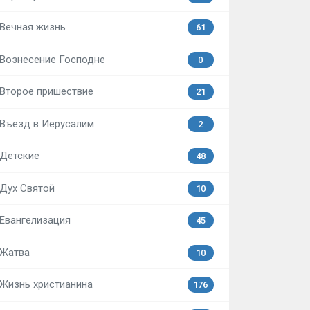
Вечная жизнь
61
Вознесение Господне
0
Второе пришествие
21
Въезд в Иерусалим
2
Детские
48
Дух Святой
10
Евангелизация
45
Жатва
10
Жизнь христианина
176