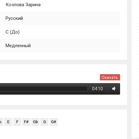
Козлова Зарина
Русский
C (До)
Медленный
Скачать
04:10
b
E
F
F#
Gb
G
G#