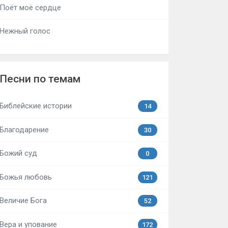
Поёт моё сердце
Нежный голос
Песни по темам
Библейские истории
14
Благодарение
30
Божий суд
0
Божья любовь
121
Величие Бога
52
Вера и упование
172