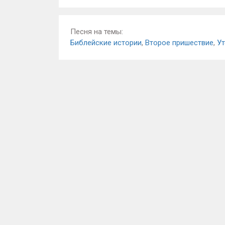
Песня на темы:
Библейские истории
,
Второе пришествие
,
Ут