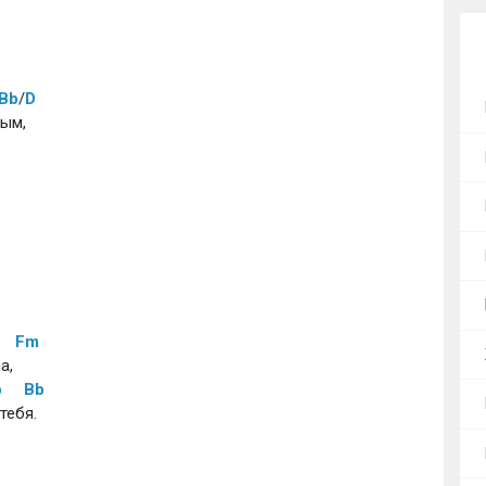
Bb
/
D
ным,
Fm
а,
b
Bb
тебя.