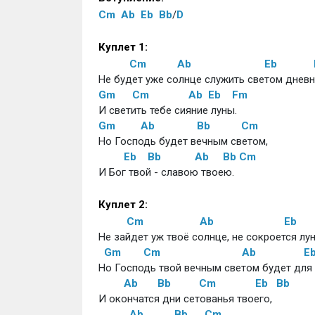
Cm
Ab
Eb
Bb
/
D
Куплет 1: 
Cm
Ab
Eb
Не будет уже солнце служить светом днев
Gm
Cm
Ab
Eb
Fm
И светить тебе сияние луны.
Gm
Ab
Bb
Cm
Но Господь будет вечным светом,
Eb
Bb
Ab
Bb
Cm
И Бог твой - славою твоею.
Куплет 2: 
Cm
Ab
Eb
Не зайдет уж твоё солнце, не сокроется лун
Gm
Cm
Ab
E
Но Господь твой вечным светом будет для 
Ab
Bb
Cm
Eb
Bb
И окончатся дни сетованья твоего,
Ab
Bb
Cm