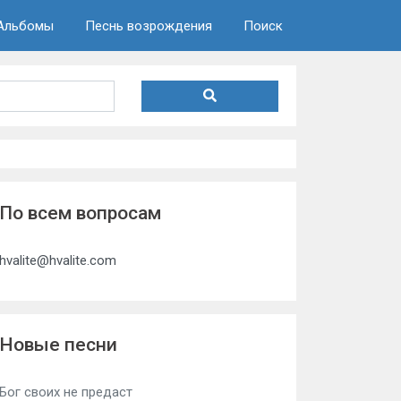
Альбомы
Песнь возрождения
Поиск
По всем вопросам
hvalite@hvalite.com
Новые песни
Бог своих не предаст