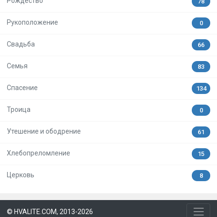
Рождество
78
Рукоположение
0
Свадьба
66
Семья
83
Спасение
134
Троица
0
Утешение и ободрение
61
Хлебопреломление
15
Церковь
8
© HVALITE.COM, 2013-2026