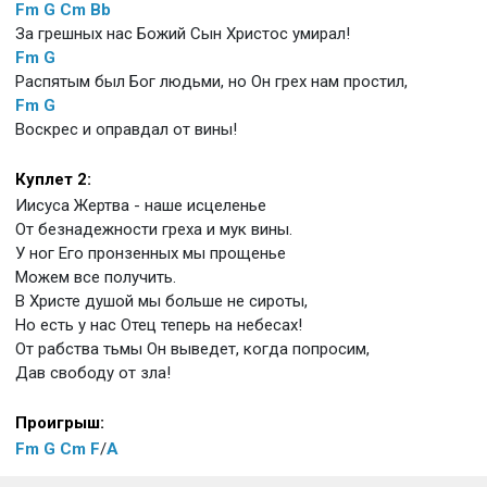
Fm
G
Cm
Bb
За грешных нас Божий Сын Христос умирал!
Fm
G
Распятым был Бог людьми, но Он грех нам простил,
Fm
G
Воскрес и оправдал от вины!
Куплет 2:
Иисуса Жертва - наше исцеленье
От безнадежности греха и мук вины.
У ног Его пронзенных мы прощенье
Можем все получить.
В Христе душой мы больше не сироты,
Но есть у нас Отец теперь на небесах!
От рабства тьмы Он выведет, когда попросим,
Дав свободу от зла!
Проигрыш:
Fm
G
Cm
F
/
A