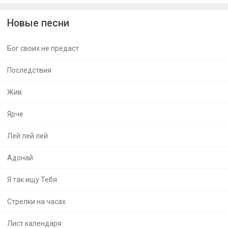
Новые песни
Бог своих не предаст
Последствия
Жив
Ярче
Лей лей лей
Адонай
Я так ищу Тебя
Стрелки на часах
Лист календаря