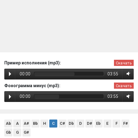
Пример исполнения (mp3):
Скачать
00:00
03:55
Фонограмма минус (mp3):
Скачать
00:00
03:55
Ab
A
A#
Bb
H
C
C#
Db
D
D#
Eb
E
F
F#
Gb
G
G#