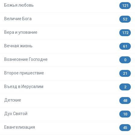
Божья любовь
121
Величие Бога
52
Вера и упование
172
Вечная жизнь
61
Вознесение Господне
0
Второе пришествие
21
Въезд в Иерусалим
2
Детские
48
Дух Святой
10
Евангелизация
45