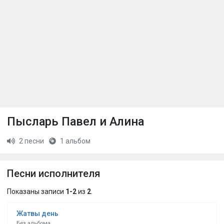
Пысларь Павел и Алина
2 песни
1 альбом
Песни исполнителя
Показаны записи
1-2
из
2
.
Жатвы день
Без альбома