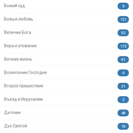
Божий суд
0
Божья любовь
121
Величие Бога
52
Вера и упование
172
Вечная жизнь
61
Вознесение Господне
0
Второе пришествие
21
Въезд в Иерусалим
2
Детские
48
Дух Святой
10