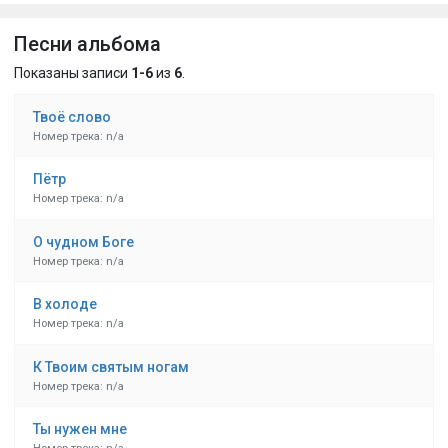
Песни альбома
Показаны записи
1-6
из
6
.
Твоё слово
Номер трека: n/a
Пётр
Номер трека: n/a
О чудном Боге
Номер трека: n/a
В холоде
Номер трека: n/a
К Твоим святым ногам
Номер трека: n/a
Ты нужен мне