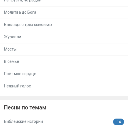
Не грусти, не рыдай
Молитва до Бога
Баллада о трёх сыновьях
Журавли
Мосты
В семье
Поёт моё сердце
Нежный голос
Песни по темам
Библейские истории
14