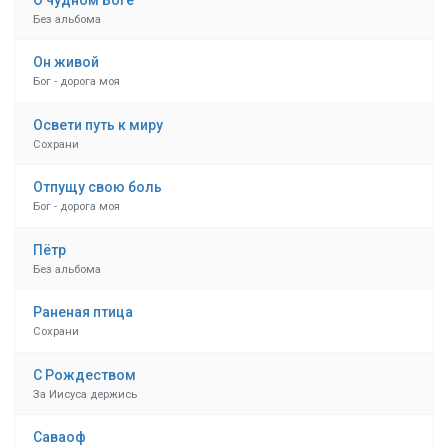
Без альбома
Он живой
Бог - дорога моя
Освети путь к миру
Сохрани
Отпущу свою боль
Бог - дорога моя
Пётр
Без альбома
Раненая птица
Сохрани
С Рождеством
За Иисуса держись
Саваоф