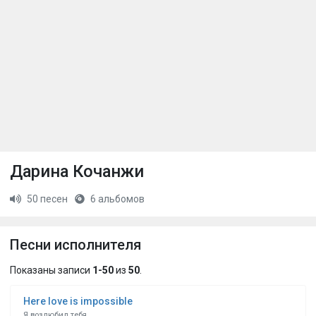
Дарина Кочанжи
50 песен
6 альбомов
Песни исполнителя
Показаны записи
1-50
из
50
.
Here love is impossible
Я возлюбил тебя