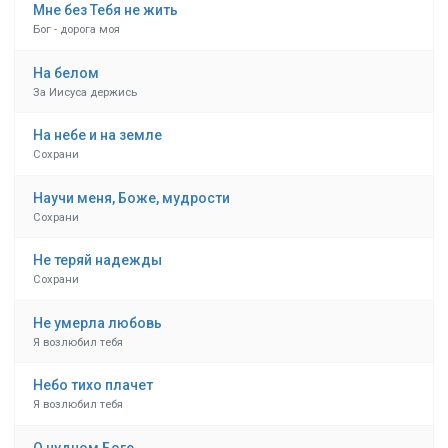
Мне без Тебя не жить
Бог - дорога моя
На белом
За Иисуса держись
На небе и на земле
Сохрани
Научи меня, Боже, мудрости
Сохрани
Не теряй надежды
Сохрани
Не умерла любовь
Я возлюбил тебя
Небо тихо плачет
Я возлюбил тебя
О чудном Боге