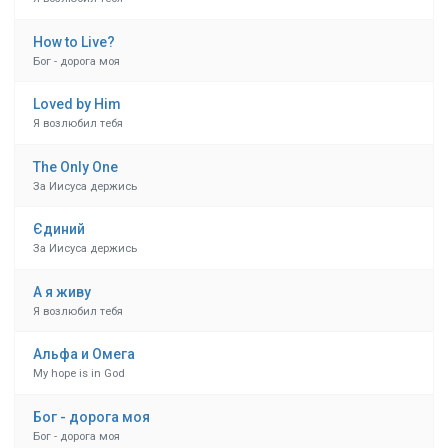
How to Live?
Бог - дорога моя
Loved by Him
Я возлюбил тебя
The Only One
За Иисуса держись
Єдиний
За Иисуса держись
А я живу
Я возлюбил тебя
Альфа и Омега
My hope is in God
Бог - дорога моя
Бог - дорога моя