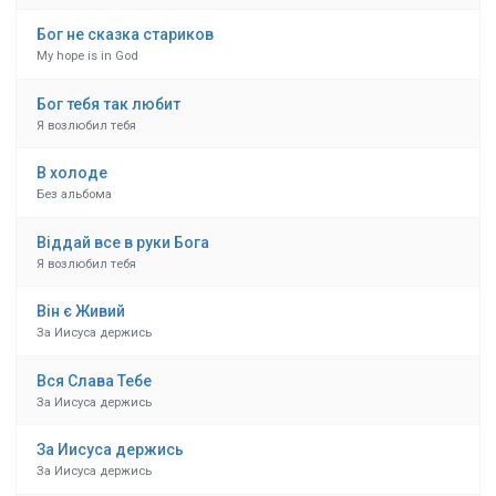
Бог не сказка стариков
My hope is in God
Бог тебя так любит
Я возлюбил тебя
В холоде
Без альбома
Віддай все в руки Бога
Я возлюбил тебя
Він є Живий
За Иисуса держись
Вся Слава Тебе
За Иисуса держись
За Иисуса держись
За Иисуса держись