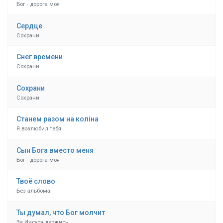
Бог - дорога моя
Сердце
Сохрани
Снег времени
Сохрани
Сохрани
Сохрани
Станем разом на колiна
Я возлюбил тебя
Сын Бога вместо меня
Бог - дорога моя
Твоё слово
Без альбома
Ты думал, что Бог молчит
За Иисуса держись