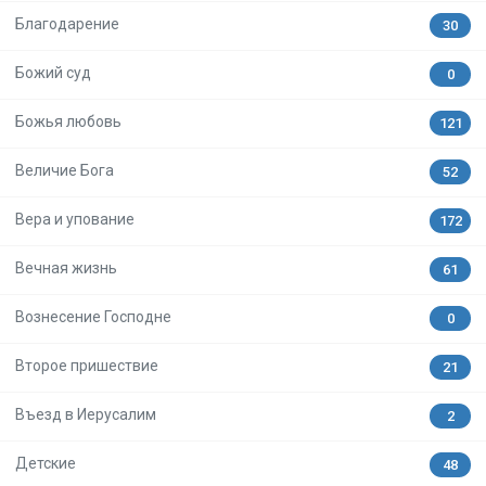
Благодарение
30
Божий суд
0
Божья любовь
121
Величие Бога
52
Вера и упование
172
Вечная жизнь
61
Вознесение Господне
0
Второе пришествие
21
Въезд в Иерусалим
2
Детские
48