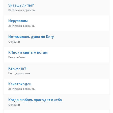
Знаешь ли ты?
За Иисуса держись
Иерусалим
За Иисуса держись
Истомилась душа по Богу
Сохрани
К Твоим святым ногам
Без альбома
Как жить?
Бог - дорога моя
Канатоходец
За Иисуса держись
Когда любовь приходит с неба
Сохрани