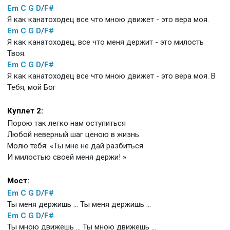
Em
C
G
D
/
F#
Я как канатоходец все что мною движет - это вера моя.
Em
C
G
D
/
F#
Я как канатоходец, все что меня держит - это милость
Твоя.
Em
C
G
D
/
F#
Я как канатоходец все что мною движет - это вера моя. В
Тебя, мой Бог
Куплет 2:
Порою так легко нам оступиться
Любой неверный шаг ценою в жизнь
Молю тебя: «Ты мне не дай разбиться
И милостью своей меня держи! »
Мост:
Em
C
G
D
/
F#
Ты меня держишь ... Ты меня держишь ...
Em
C
G
D
/
F#
Ты мною движешь ... Ты мною движешь ...