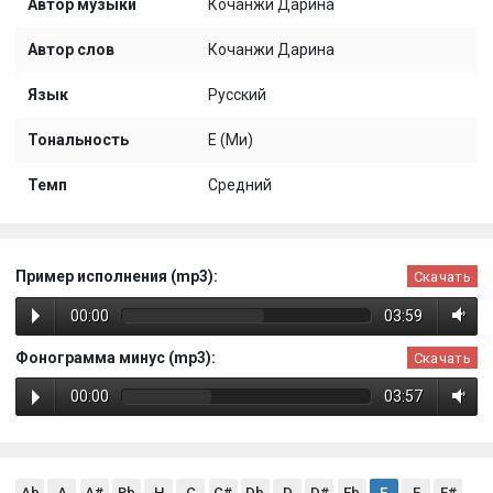
Автор музыки
Кочанжи Дарина
Автор слов
Кочанжи Дарина
Язык
Русский
Тональность
E (Ми)
Темп
Средний
Пример исполнения (mp3):
Скачать
00:00
03:59
Фонограмма минус (mp3):
Скачать
00:00
03:57
Ab
A
A#
Bb
H
C
C#
Db
D
D#
Eb
E
F
F#