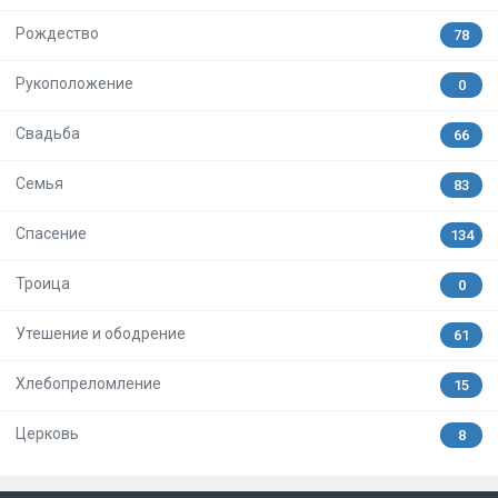
Рождество
78
Рукоположение
0
Свадьба
66
Семья
83
Спасение
134
Троица
0
Утешение и ободрение
61
Хлебопреломление
15
Церковь
8