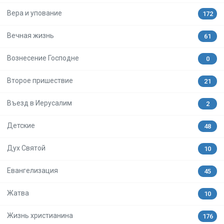
Вера и упование
172
Вечная жизнь
61
Вознесение Господне
0
Второе пришествие
21
Въезд в Иерусалим
2
Детские
48
Дух Святой
10
Евангелизация
45
Жатва
10
Жизнь христианина
176