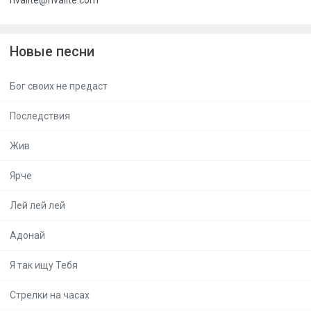
Новые песни
Бог своих не предаст
Последствия
Жив
Ярче
Лей лей лей
Адонай
Я так ищу Тебя
Стрелки на часах