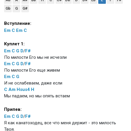
Gb
G
G#
Вступление:
Em
C
Em
C
Куплет 1:
Em
C
G
D
/
F#
По милости Его мы не исчезли
Em
C
G
D
/
F#
По милости Его еще живем
Em
C
G
И не ослабеваем, даже если
C
Am
Hsus4
H
Мы падаем, но мы опять встаем
Припев:
Em
C
G
D
/
F#
Я как канатоходец, все что меня держит - это милость
Твоя.