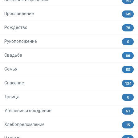
105
Прославление
145
Рождество
78
Рукоположение
0
Свадьба
66
Семья
83
Спасение
134
Троица
0
Утешение и ободрение
61
Хлебопреломление
15