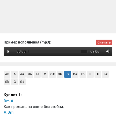
Пример исполнения (mp3):
Скачать
00:00
03:06
Ab
A
A#
Bb
H
C
C#
Db
D
D#
Eb
E
F
F#
Gb
G
G#
Куплет 1:
Dm
A
Как прожить на свете без любви,
A
Dm