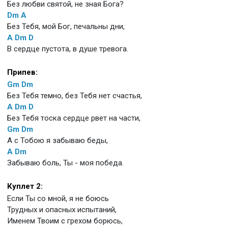
Без любви святой, не зная Бога?
Dm
A
Без Тебя, мой Бог, печальны дни,
A
Dm
D
В сердце пустота, в душе тревога.
Припев:
Gm
Dm
Без Тебя темно, без Тебя нет счастья,
A
Dm
D
Без Тебя тоска сердце рвет на части,
Gm
Dm
А с Тобою я забываю беды,
A
Dm
Забываю боль, Ты - моя победа.
Куплет 2:
Если Ты со мной, я не боюсь
Трудных и опасных испытаний,
Именем Твоим с грехом борюсь,