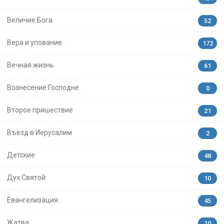
Величие Бога
52
Вера и упование
172
Вечная жизнь
61
Вознесение Господне
0
Второе пришествие
21
Въезд в Иерусалим
2
Детские
48
Дух Святой
10
Евангелизация
45
Жатва
10