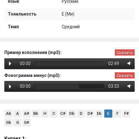
Язык
Русский
Тональность
E (Ми)
Темп
Средний
Пример исполнения (mp3):
Скачать
00:00
02:49
Фонограмма минус (mp3):
Скачать
00:00
03:33
Ab
A
A#
Bb
H
C
C#
Db
D
D#
Eb
E
F
F#
Gb
G
G#
Куплет 1: