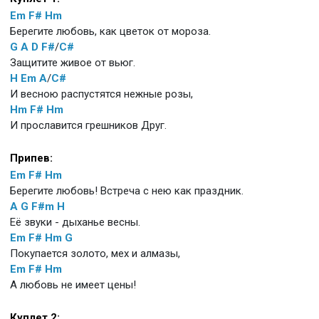
Em
F#
Hm
Берегите любовь, как цветок от мороза.
G
A
D
F#
/
C#
Защитите живое от вьюг.
H
Em
A
/
C#
И весною распустятся нежные розы,
Hm
F#
Hm
И прославится грешников Друг.
Припев:
Em
F#
Hm
Берегите любовь! Встреча с нею как праздник.
A
G
F#m
H
Её звуки - дыханье весны.
Em
F#
Hm
G
Покупается золото, мех и алмазы,
Em
F#
Hm
А любовь не имеет цены!
Куплет 2: