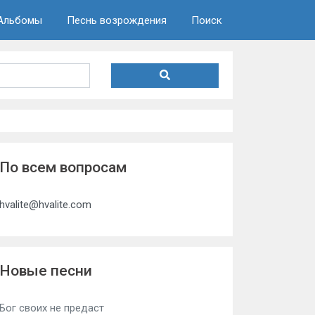
Альбомы
Песнь возрождения
Поиск
По всем вопросам
hvalite@hvalite.com
Новые песни
Бог своих не предаст