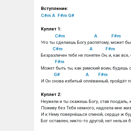
Вступление:
C#m
A
F#m
G#
Куплет 1:
C#m
A
F#m
Что ты сделаешь Богу распятому, может бы
C#m
A
F#m
Безразличен тебе не понятен Он, и, как все,
F#m
Может быть ты, как римский воин, будешь с
G#
A
F#m
И Он снова избитый оплёванный, пройдёт п
Куплет 2:          
Неужели и ты скажешь Богу, став поодаль, к
Поживу без Тебя немного, надоела мне жиз
И к Нему повернёшься спиной, сердце ж буд
Бог оставлен, никто-то другой, нет нельзя 