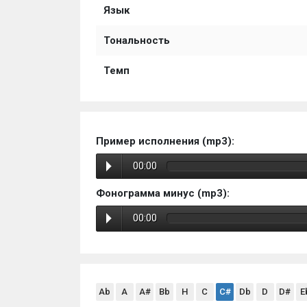
Язык
Тональность
Темп
Пример исполнения (mp3):
00:00
Фонограмма минус (mp3):
00:00
Ab
A
A#
Bb
H
C
C#
Db
D
D#
E