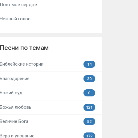
Поёт моё сердце
Нежный голос
Песни по темам
Библейские истории
14
Благодарение
30
Божий суд
0
Божья любовь
121
Величие Бога
52
Вера и упование
172