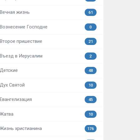
Вечная жизнь
61
Вознесение Господне
0
Второе пришествие
21
Въезд в Иерусалим
2
Детские
48
Дух Святой
10
Евангелизация
45
Жатва
10
Жизнь христианина
176