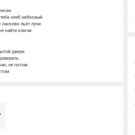
песен.
тебе хлеб небесный.
 ласково льёт лучи.
не найти ключи.
рытой двери.
доверить.
ас, не потом.
стом.