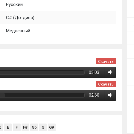
Русский
C# (До-диез)
Медленный
Скачать
03:03
Скачать
02:60
b
E
F
F#
Gb
G
G#