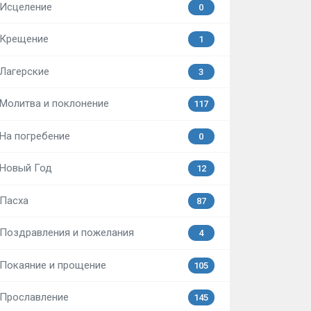
Исцеление
0
Крещение
1
Лагерские
3
Молитва и поклонение
117
На погребение
0
Новый Год
12
Пасха
87
Поздравления и пожелания
4
Покаяние и прощение
105
Прославление
145