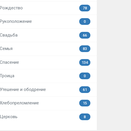
Рождество
78
Рукоположение
0
Свадьба
66
Семья
83
Спасение
134
Троица
0
Утешение и ободрение
61
Хлебопреломление
15
Церковь
8