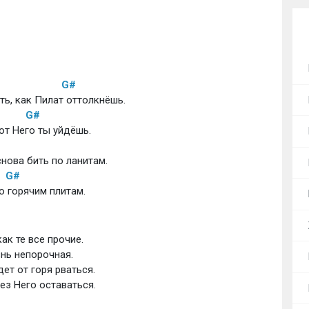
G#
ть, как Пилат оттолкнёшь.
G#
 от Него ты уйдёшь.
нова бить по ланитам.
G#
о горячим плитам.
ак те все прочие.
нь непорочная.
ет от горя рваться.
без Него оставаться.