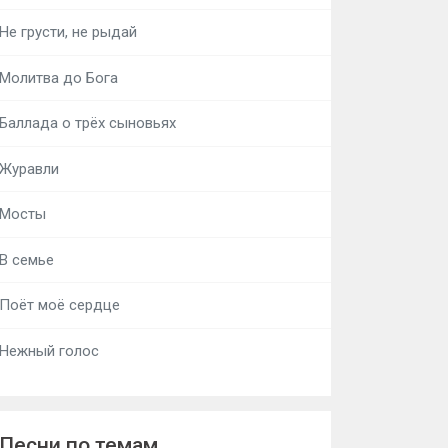
Не грусти, не рыдай
Молитва до Бога
Баллада о трёх сыновьях
Журавли
Мосты
В семье
Поёт моё сердце
Нежный голос
Песни по темам