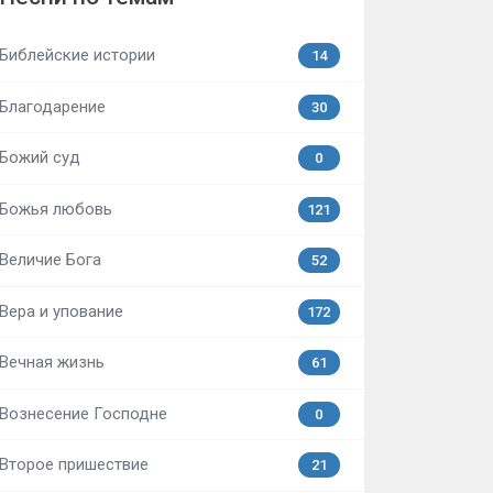
Библейские истории
14
Благодарение
30
Божий суд
0
Божья любовь
121
Величие Бога
52
Вера и упование
172
Вечная жизнь
61
Вознесение Господне
0
Второе пришествие
21