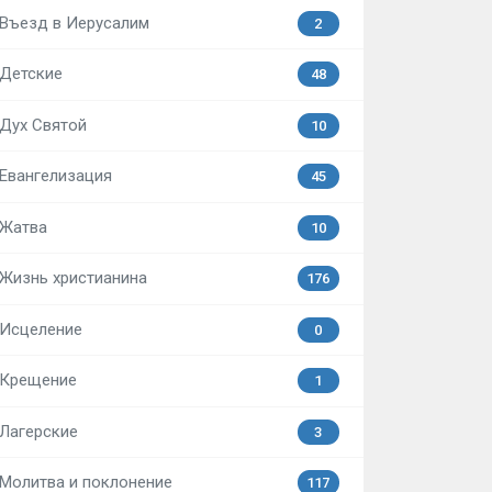
Въезд в Иерусалим
2
Детские
48
Дух Святой
10
Евангелизация
45
Жатва
10
Жизнь христианина
176
Исцеление
0
Крещение
1
Лагерские
3
Молитва и поклонение
117