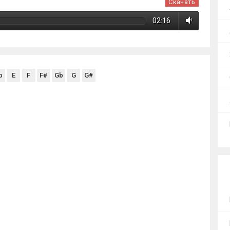
Скачать
02:16
b
E
F
F#
Gb
G
G#