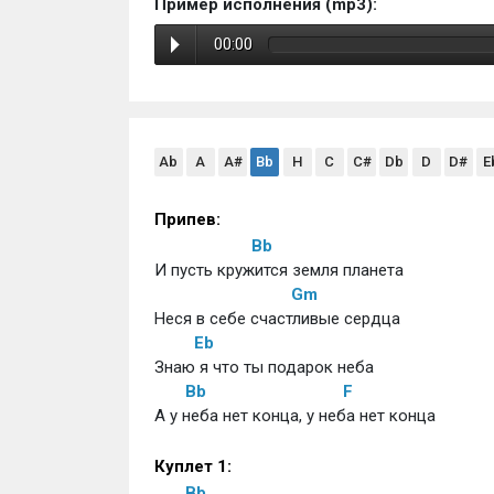
Пример исполнения (mp3):
00:00
Ab
A
A#
Bb
H
C
C#
Db
D
D#
E
Припев:
Bb
И пусть кружится земля планета
Gm
Неся в себе счастливые сердца
Eb
Знаю я что ты подарок неба
Bb
F
А у неба нет конца, у неба нет конца
Куплет 1:
Bb